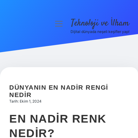
Teknoloji ve İlham
menüyü
aç
Dijital dünyada neşeli keşifler yap!
Anasayfa
Gizlilik Politikası
Yasal Uyarı
Hakkımızda
DÜNYANIN EN NADIR RENGI
NEDIR
Tarih: Ekim 1, 2024
EN NADIR RENK
NEDIR?