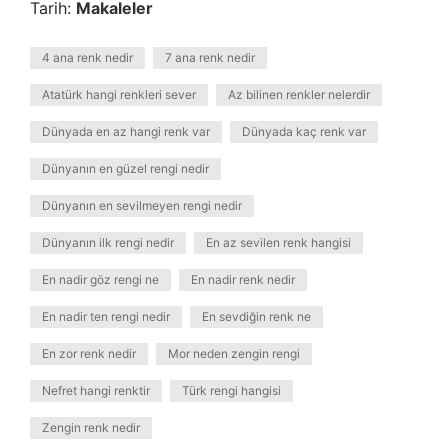
Tarih:
Makaleler
4 ana renk nedir
7 ana renk nedir
Atatürk hangi renkleri sever
Az bilinen renkler nelerdir
Dünyada en az hangi renk var
Dünyada kaç renk var
Dünyanın en güzel rengi nedir
Dünyanın en sevilmeyen rengi nedir
Dünyanın ilk rengi nedir
En az sevilen renk hangisi
En nadir göz rengi ne
En nadir renk nedir
En nadir ten rengi nedir
En sevdiğin renk ne
En zor renk nedir
Mor neden zengin rengi
Nefret hangi renktir
Türk rengi hangisi
Zengin renk nedir