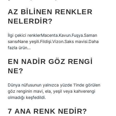
AZ BILINEN RENKLER
NELERDIR?
İlgi çekici renklerMacenta.Kavun.Fuşya.Saman
sarısıNane yeşili.Fildişi.Vizon.Saks mavisi.Daha
fazla ürün…
EN NADIR GÖZ RENGI
NE?
Dünya nüfusunun yalnızca yüzde 1’inde görülen
göz renginin mavi, ela, yeşil veya kahverengi
olmadığı keşfedildi.
7 ANA RENK NEDIR?