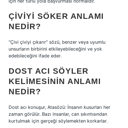
için her türlü yola başvurması normaldir.
ÇIVIYI SÖKER ANLAMI
NEDIR?
“Çivi çiviyi çıkarır” sözü, benzer veya uyumlu
unsurların birbirini etkileyebileceğini ve yok
edebileceğini ifade eder.
DOST ACI SÖYLER
KELIMESININ ANLAMI
NEDIR?
Dost acı konuşur, Atasözü: İnsanın kusurları her
zaman görülür. Bazı insanlar, can sıkıntısından
kurtulmak için gerçeği söylemekten korkarlar.