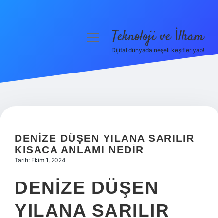
Teknoloji ve İlham
menüyü
aç
Dijital dünyada neşeli keşifler yap!
Anasayfa
Gizlilik Politikası
Yasal Uyarı
Hakkımızda
DENIZE DÜŞEN YILANA SARILIR
KISACA ANLAMI NEDIR
Tarih: Ekim 1, 2024
DENIZE DÜŞEN
YILANA SARILIR