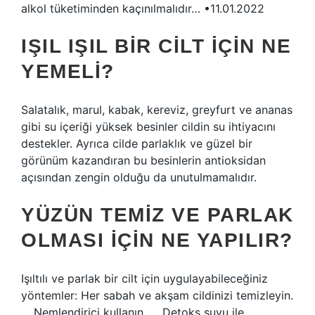
alkol tüketiminden kaçınılmalıdır… •11.01.2022
IŞIL IŞIL BIR CILT IÇIN NE
YEMELI?
Salatalık, marul, kabak, kereviz, greyfurt ve ananas
gibi su içeriği yüksek besinler cildin su ihtiyacını
destekler. Ayrıca cilde parlaklık ve güzel bir
görünüm kazandıran bu besinlerin antioksidan
açısından zengin olduğu da unutulmamalıdır.
YÜZÜN TEMIZ VE PARLAK
OLMASI IÇIN NE YAPILIR?
Işıltılı ve parlak bir cilt için uygulayabileceğiniz
yöntemler: Her sabah ve akşam cildinizi temizleyin.
… Nemlendirici kullanın. … Detoks suyu ile