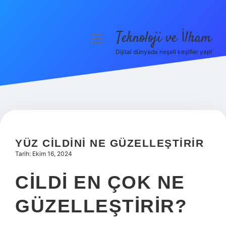
Teknoloji ve İlham
menüyü
aç
Dijital dünyada neşeli keşifler yap!
Anasayfa
Gizlilik Politikası
Yasal Uyarı
Hakkımızda
YÜZ CILDINI NE GÜZELLEŞTIRIR
Tarih: Ekim 16, 2024
CILDI EN ÇOK NE
GÜZELLEŞTIRIR?