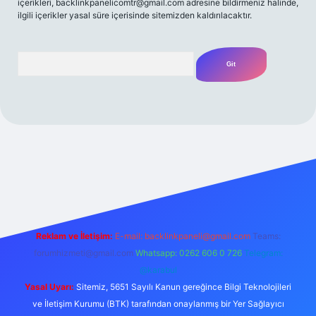
içerikleri,
backlinkpanelicomtr@gmail.com
adresine bildirmeniz halinde,
ilgili içerikler yasal süre içerisinde sitemizden kaldırılacaktır.
Arama
mecasino güncel giriş
ilbet güncel giriş
www.betexper.xyz/
Reklam ve İletişim:
E-mail:
backlinkpaneli@gmail.com
Teams:
forumhizmeti@gmail.com
Whatsapp: 0262 606 0 726
Telegram:
@karabul
Yasal Uyarı:
Sitemiz, 5651 Sayılı Kanun gereğince Bilgi Teknolojileri
ve İletişim Kurumu (BTK) tarafından onaylanmış bir Yer Sağlayıcı