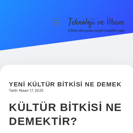
Teknoloji ve İlham
menüyü
aç
Dijital dünyada neşeli keşifler yap!
Anasayfa
Gizlilik Politikası
Yasal Uyarı
Hakkımızda
YENI KÜLTÜR BITKISI NE DEMEK
Tarih: Nisan 17, 2025
KÜLTÜR BITKISI NE
DEMEKTIR?