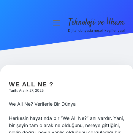
Teknoloji ve İlham
menüyü
aç
Dijital dünyada neşeli keşifler yap!
Anasayfa
Gizlilik Politikası
Yasal Uyarı
Hakkımızda
WE ALL NE ?
Tarih: Aralık 27, 2025
We All Ne? Verilerle Bir Dünya
Herkesin hayatında bir “We All Ne?” anı vardır. Yani,
bir şeyin tam olarak ne olduğunu, nereye gittiğini,
neyin doğru, neyin yanlış olduğunu sorguladığı bir