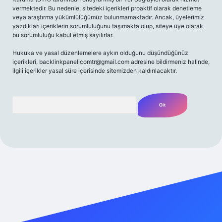
vermektedir. Bu nedenle, sitedeki içerikleri proaktif olarak denetleme
veya araştırma yükümlülüğümüz bulunmamaktadır. Ancak, üyelerimiz
yazdıkları içeriklerin sorumluluğunu taşımakta olup, siteye üye olarak
bu sorumluluğu kabul etmiş sayılırlar.
Hukuka ve yasal düzenlemelere aykırı olduğunu düşündüğünüz
içerikleri,
backlinkpanelicomtr@gmail.com
adresine bildirmeniz halinde,
ilgili içerikler yasal süre içerisinde sitemizden kaldırılacaktır.
Arama
t giriş
famecasino güncel giriş
ilbet güncel giriş
www.betexpe