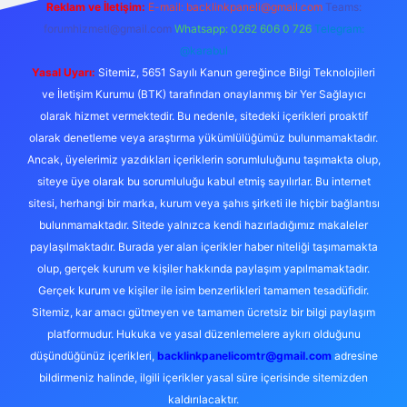
Reklam ve İletişim:
E-mail:
backlinkpaneli@gmail.com
Teams:
forumhizmeti@gmail.com
Whatsapp: 0262 606 0 726
Telegram:
@karabul
Yasal Uyarı:
Sitemiz, 5651 Sayılı Kanun gereğince Bilgi Teknolojileri
ve İletişim Kurumu (BTK) tarafından onaylanmış bir Yer Sağlayıcı
olarak hizmet vermektedir. Bu nedenle, sitedeki içerikleri proaktif
olarak denetleme veya araştırma yükümlülüğümüz bulunmamaktadır.
Ancak, üyelerimiz yazdıkları içeriklerin sorumluluğunu taşımakta olup,
siteye üye olarak bu sorumluluğu kabul etmiş sayılırlar. Bu internet
sitesi, herhangi bir marka, kurum veya şahıs şirketi ile hiçbir bağlantısı
bulunmamaktadır. Sitede yalnızca kendi hazırladığımız makaleler
paylaşılmaktadır. Burada yer alan içerikler haber niteliği taşımamakta
olup, gerçek kurum ve kişiler hakkında paylaşım yapılmamaktadır.
Gerçek kurum ve kişiler ile isim benzerlikleri tamamen tesadüfidir.
Sitemiz, kar amacı gütmeyen ve tamamen ücretsiz bir bilgi paylaşım
platformudur. Hukuka ve yasal düzenlemelere aykırı olduğunu
düşündüğünüz içerikleri,
backlinkpanelicomtr@gmail.com
adresine
bildirmeniz halinde, ilgili içerikler yasal süre içerisinde sitemizden
kaldırılacaktır.