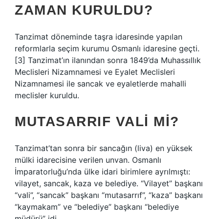
ZAMAN KURULDU?
Tanzimat döneminde taşra idaresinde yapılan
reformlarla seçim kurumu Osmanlı idaresine geçti.
[3] Tanzimat’ın ilanından sonra 1849’da Muhassıllık
Meclisleri Nizamnamesi ve Eyalet Meclisleri
Nizamnamesi ile sancak ve eyaletlerde mahalli
meclisler kuruldu.
MUTASARRIF VALI MI?
Tanzimat’tan sonra bir sancağın (liva) en yüksek
mülki idarecisine verilen unvan. Osmanlı
İmparatorluğu’nda ülke idari birimlere ayrılmıştı:
vilayet, sancak, kaza ve belediye. “Vilayet” başkanı
“vali”, “sancak” başkanı “mutasarrıf”, “kaza” başkanı
“kaymakam” ve “belediye” başkanı “belediye
müdürü” idi.