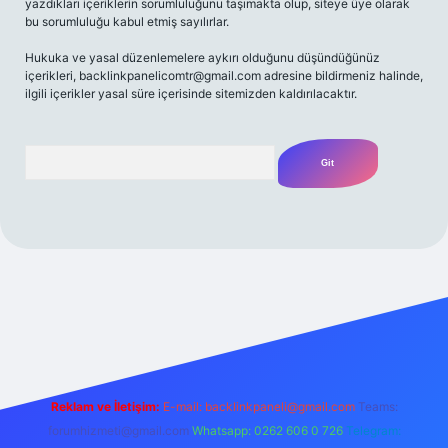
yazdıkları içeriklerin sorumluluğunu taşımakta olup, siteye üye olarak
bu sorumluluğu kabul etmiş sayılırlar.
Hukuka ve yasal düzenlemelere aykırı olduğunu düşündüğünüz
içerikleri,
backlinkpanelicomtr@gmail.com
adresine bildirmeniz halinde,
ilgili içerikler yasal süre içerisinde sitemizden kaldırılacaktır.
Arama
ecasino güncel giriş
ilbet güncel giriş
www.betexper.xyz/
Reklam ve İletişim:
E-mail:
backlinkpaneli@gmail.com
Teams:
forumhizmeti@gmail.com
Whatsapp: 0262 606 0 726
Telegram: