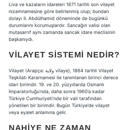
Liva ve kazaların idareleri 1871 tarihli son vilayet
nizamnamesine göre belirlenmiş olup; bundan
dolayı II. Abdülhamid döneminde de bugünkü
durumlarını korumuşlardır. Sancağın valisi olan
mutasarrıf aynı zamanda sancak idare meclisinin
başkanıydı.
VILAYET SISTEMI NEDIR?
Vilayet (Arapça: ولاية vilaye), 1864 tarihli Vilayet
Teşkilatı Kararnamesi ile tanımlanan birinci derece
idari birimdir. 19. ve 20. yüzyıllarda Osmanlı
İmparatorluğu’nda, daha sonra 1960’a kadar
Türkiye Cumhuriyeti’nde bir vali tarafından
yönetilen bir birimdir. Bugün Türkiye’de vilayet
veya eyalet anlamına gelir.
NAHIYE NE ZAMAN