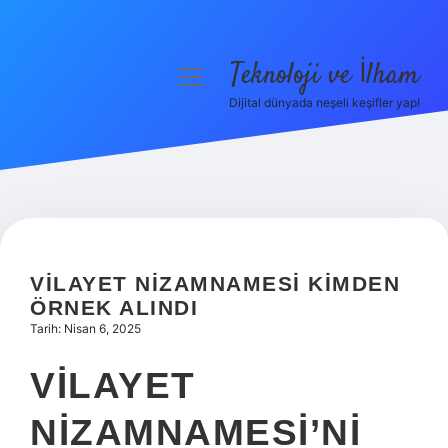
Teknoloji ve İlham
menüyü
aç
Dijital dünyada neşeli keşifler yap!
Anasayfa
Gizlilik Politikası
Yasal Uyarı
Hakkımızda
VILAYET NIZAMNAMESI KIMDEN
ÖRNEK ALINDI
Tarih: Nisan 6, 2025
VILAYET
NIZAMNAMESI’NI