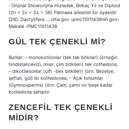
· Orijinal Showorijina Hizledek, Birkaç Yıl ve Diploid
(2n = 2x = 2x = 36) Palmaea ailesinin bir üyesidir
[28]. Dactylifera … niha.gov ›pmc11011438nih.gov›
Makale ›PMC11011438
GÜL TEK ÇENEKLI MI?
Bunlar: – monokotilonlar (tek tek bitkiler) (örneğin
hindistancevizi, mısır, çim bitkileri) tek cothedona,
– dikotilesonlar (çift -bex bitkileri) (örn. Bezelye,
şeftali, gül) iki kothedonea; – Açık tohumlar
(Gymnosperms) (örn. Çam, çam) on beşe kadar
kotiledona sahiptir.
ZENCEFIL TEK ÇENEKLI
MIDIR?