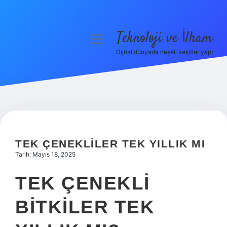
Teknoloji ve İlham
menüyü
aç
Dijital dünyada neşeli keşifler yap!
Anasayfa
Gizlilik Politikası
Yasal Uyarı
Hakkımızda
TEK ÇENEKLILER TEK YILLIK MI
Tarih: Mayıs 18, 2025
TEK ÇENEKLI
BITKILER TEK