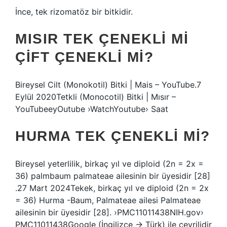
İnce, tek rizomatöz bir bitkidir.
MISIR TEK ÇENEKLI MI
ÇIFT ÇENEKLI MI?
Bireysel Cilt (Monokotil) Bitki | Mais – YouTube.7
Eylül 2020Tetkli (Monocotil) Bitki | Mısır –
YouTubeeyOutube ›WatchYoutube› Saat
HURMA TEK ÇENEKLI MI?
Bireysel yeterlilik, birkaç yıl ve diploid (2n = 2x =
36) palmbaum palmateae ailesinin bir üyesidir [28]
.27 Mart 2024Tekek, birkaç yıl ve diploid (2n = 2x
= 36) Hurma -Baum, Palmateae ailesi Palmateae
ailesinin bir üyesidir [28]. ›PMC11011438NIH.gov›
PMC11011438Google (İngilizce → Türk) ile çevrilidir