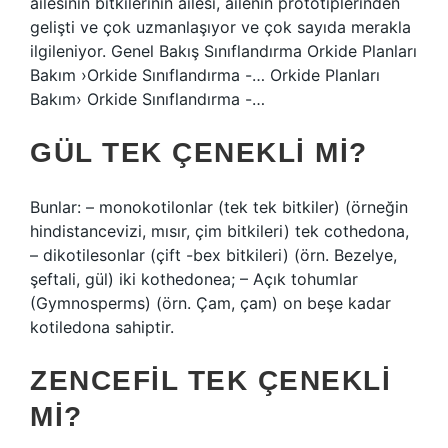
ailesinin bitkilerinin ailesi, ailenin prototiplerinden
gelişti ve çok uzmanlaşıyor ve çok sayıda merakla
ilgileniyor. Genel Bakış Sınıflandırma Orkide Planları
Bakım ›Orkide Sınıflandırma -… Orkide Planları
Bakım› Orkide Sınıflandırma -…
GÜL TEK ÇENEKLI MI?
Bunlar: – monokotilonlar (tek tek bitkiler) (örneğin
hindistancevizi, mısır, çim bitkileri) tek cothedona,
– dikotilesonlar (çift -bex bitkileri) (örn. Bezelye,
şeftali, gül) iki kothedonea; – Açık tohumlar
(Gymnosperms) (örn. Çam, çam) on beşe kadar
kotiledona sahiptir.
ZENCEFIL TEK ÇENEKLI
MI?