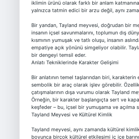
iklimin ürünü olarak farklı bir anlam katmanına
yalnızca tatmin edici bir arzu değil, aynı zam
Bir yandan, Tayland meyvesi, doğrudan bir metaf
insanın içsel savunmalarını, toplumun dış dünya
kısmının yumuşak ve tatlı oluşu, insanın aslınd
empatiye açık yönünü simgeliyor olabilir. Tayl
bir dengeyi temsil eder.
Anlatı Tekniklerinde Karakter Gelişimi
Bir anlatının temel taşlarından biri, karakteri
sembolik bir araç olarak işlev görebilir. Özell
çatışmalarının dışa vurumu olarak Tayland meyv
Örneğin, bir karakter başlangıçta sert ve kapal
keşfeder – bu, içsel bir yumuşama ve açılma s
Tayland Meyvesi ve Kültürel Kimlik
Tayland meyvesi, aynı zamanda kültürel kimlik il
boyunca birçok kültürel etkileşimi iç içe barın