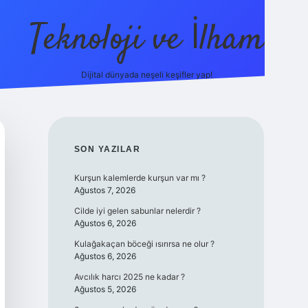
Teknoloji ve İlham
Dijital dünyada neşeli keşifler yap!
casino güncel giriş
ilbet güncel giriş
www.betexper.xyz/
SIDEBAR
SON YAZILAR
Kurşun kalemlerde kurşun var mı ?
Ağustos 7, 2026
Cilde iyi gelen sabunlar nelerdir ?
Ağustos 6, 2026
Kulağakaçan böceği ısırırsa ne olur ?
Ağustos 6, 2026
Avcılık harcı 2025 ne kadar ?
Ağustos 5, 2026