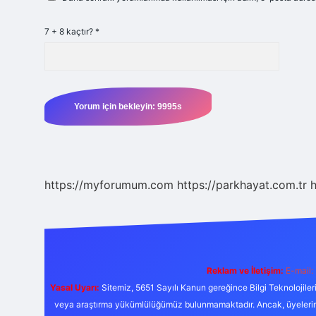
7 + 8 kaçtır?
*
https://myforumum.com
https://parkhayat.com.tr
h
Reklam ve İletişim:
E-mail:
Yasal Uyarı:
Sitemiz, 5651 Sayılı Kanun gereğince Bilgi Teknolojiler
veya araştırma yükümlülüğümüz bulunmamaktadır. Ancak, üyelerimiz y