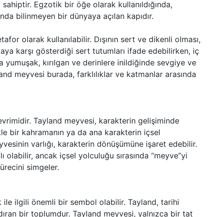
 sahiptir. Egzotik bir öğe olarak kullanıldığında,
anda bilinmeyen bir dünyaya açılan kapıdır.
or olarak kullanılabilir. Dışının sert ve dikenli olması,
ya karşı gösterdiği sert tutumları ifade edebilirken, iç
a yumuşak, kırılgan ve derinlere inildiğinde sevgiye ve
and meyvesi burada, farklılıklar ve katmanlar arasında
n evrimidir. Tayland meyvesi, karakterin gelişiminde
ikle bir kahramanın ya da ana karakterin içsel
esinin varlığı, karakterin dönüşümüne işaret edebilir.
ı olabilir, ancak içsel yolculuğu sırasında “meyve”yi
ürecini simgeler.
e ilgili önemli bir sembol olabilir. Tayland, tarihi
dıran bir toplumdur. Tayland meyvesi, yalnızca bir tat