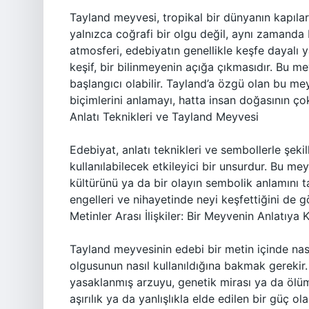
Tayland meyvesi, tropikal bir dünyanın kapılarını
yalnızca coğrafi bir olgu değil, aynı zamanda 
atmosferi, edebiyatın genellikle keşfe dayalı 
keşif, bir bilinmeyenin açığa çıkmasıdır. Bu me
başlangıcı olabilir. Tayland’a özgü olan bu mey
biçimlerini anlamayı, hatta insan doğasının ço
Anlatı Teknikleri ve Tayland Meyvesi
Edebiyat, anlatı teknikleri ve sembollerle şekil
kullanılabilecek etkileyici bir unsurdur. Bu mey
kültürünü ya da bir olayın sembolik anlamını taşı
engelleri ve nihayetinde neyi keşfettiğini de g
Metinler Arası İlişkiler: Bir Meyvenin Anlatıya K
Tayland meyvesinin edebi bir metin içinde nasıl
olgusunun nasıl kullanıldığına bakmak gerekir
yasaklanmış arzuyu, genetik mirası ya da ölüm
aşırılık ya da yanlışlıkla elde edilen bir güç ol