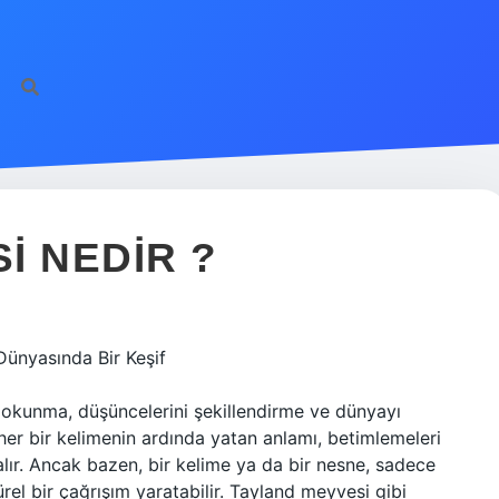
ilbet giriş
fame
I NEDIR ?
Dünyasında Bir Keşif
dokunma, düşüncelerini şekillendirme ve dünyayı
her bir kelimenin ardında yatan anlamı, betimlemeleri
 alır. Ancak bazen, bir kelime ya da bir nesne, sadece
ürel bir çağrışım yaratabilir. Tayland meyvesi gibi