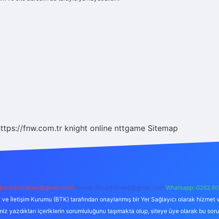
ttps://fnw.com.tr
knight online
nttgame
Sitemap
backlinkpaneli@gmail.com
Teams:
forumhizmeti@gmail.com
Whatsapp: 0262 60
i ve İletişim Kurumu (BTK) tarafından onaylanmış bir Yer Sağlayıcı olarak hizmet v
azdıkları içeriklerin sorumluluğunu taşımakta olup, siteye üye olarak bu sorumlul