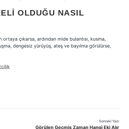
KELI OLDUĞU NASIL
den ortaya çıkarsa, ardından mide bulantısı, kusma,
onuşma, dengesiz yürüyüş, ateş ve bayılma görülürse,
cilik
Sonraki Yazı
Görülen Geçmiş Zaman Hangi Eki Alır