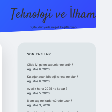
Teknoloji ve İlham
Dijital dünyada neşeli keşifler yap!
ilbet giriş
fame
SIDEBAR
SON YAZILAR
Cilde iyi gelen sabunlar nelerdir ?
Ağustos 6, 2026
Kulağakaçan böceği ısırırsa ne olur ?
Ağustos 6, 2026
Avcılık harcı 2025 ne kadar ?
Ağustos 5, 2026
8 cm saç ne kadar sürede uzar ?
Ağustos 3, 2026