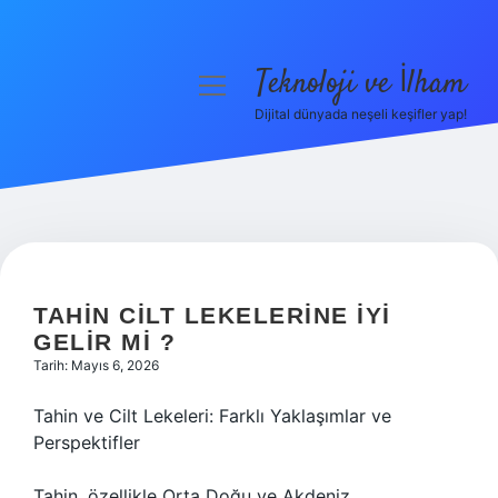
Teknoloji ve İlham
menüyü
aç
Dijital dünyada neşeli keşifler yap!
Anasayfa
Gizlilik Politikası
Yasal Uyarı
Hakkımızda
TAHIN CILT LEKELERINE IYI
GELIR MI ?
Tarih: Mayıs 6, 2026
Tahin ve Cilt Lekeleri: Farklı Yaklaşımlar ve
Perspektifler
Tahin, özellikle Orta Doğu ve Akdeniz