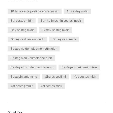
10 tane sesteş kelime söyler misin
Arı sesteş midir
Bal sesteş midir
Ben kelimesinin sesteşi nedir
Çay sesteş midir
Ekmek sesteş midir
Gül eş sesli anlamı nedir
Gül eş sesli nedir
Sesteş ne demek örnek cümleler
Sesteş olan kelimeler nelerdir
Sesteş sözcükler nasıl bulunur
Sesteşe örnek verir misin
Sesteşin anlamı ne
Sira eş sesli mi
Yaş sesteş midir
Yat sesteş midir
Yol sesteş midir
Önceki Yazı