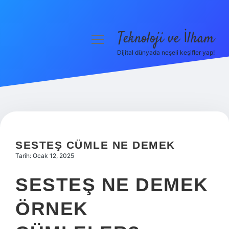
Teknoloji ve İlham
menüyü
aç
Dijital dünyada neşeli keşifler yap!
Anasayfa
Gizlilik Politikası
Yasal Uyarı
Hakkımızda
SESTEŞ CÜMLE NE DEMEK
Tarih: Ocak 12, 2025
SESTEŞ NE DEMEK
ÖRNEK