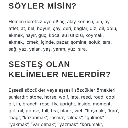
SÖYLER MISIN?
Hemen ücretsiz üye ol! aç, alay konusu, bin, ay,
atlet, at, bel, boyun, çay, deri, bağlar, diz, dil, dolu,
ekmek, hayır, güç, koca, su ısıtıcısı, koymak,
ekmek, içmek, içinde, pazar, şömine, soluk, sıra,
sağ, yaz, yalan, yaş, yarım, yüz, sıra.
SESTEŞ OLAN
KELIMELER NELERDIR?
Eşsesli sözcükler veya eşsesli sözcükler örnekleri
şunlardır: stone, horse, wolf, late, reed, road, cool,
oil, in, branch, rose, fly, upright, inside, moment,
girl, oil, goose, full, tea, black, wet. “Koşmak”, “kan”,
“bağ”, “kazanmak”, “asma”, “almak”, “gülmek”,
“yakmak”, “var olmak”, “yazmak”, “korumak”,