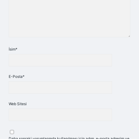
İsim*
E-Posta*
Web Sitesi
Daha sonraki yorumlarımda kullanılması için adım, e-posta adresim ve