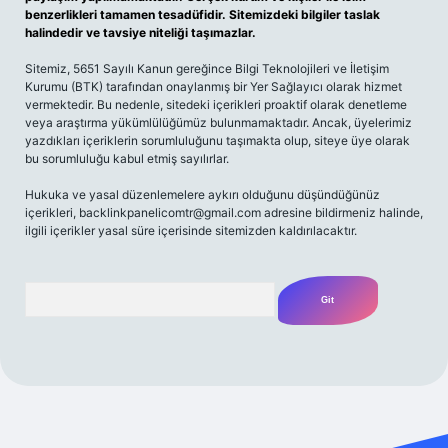
benzerlikleri tamamen tesadüfidir. Sitemizdeki bilgiler taslak
halindedir ve tavsiye niteliği taşımazlar.
Sitemiz, 5651 Sayılı Kanun gereğince Bilgi Teknolojileri ve İletişim
Kurumu (BTK) tarafından onaylanmış bir Yer Sağlayıcı olarak hizmet
vermektedir. Bu nedenle, sitedeki içerikleri proaktif olarak denetleme
veya araştırma yükümlülüğümüz bulunmamaktadır. Ancak, üyelerimiz
yazdıkları içeriklerin sorumluluğunu taşımakta olup, siteye üye olarak
bu sorumluluğu kabul etmiş sayılırlar.
Hukuka ve yasal düzenlemelere aykırı olduğunu düşündüğünüz
içerikleri,
backlinkpanelicomtr@gmail.com
adresine bildirmeniz halinde,
ilgili içerikler yasal süre içerisinde sitemizden kaldırılacaktır.
Arama
iş
famecasino güncel giriş
ilbet güncel giriş
www.betexper.xy