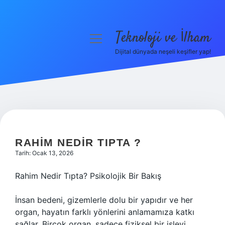
Teknoloji ve İlham
menüyü
aç
Dijital dünyada neşeli keşifler yap!
Anasayfa
Gizlilik Politikası
Yasal Uyarı
Hakkımızda
RAHIM NEDIR TIPTA ?
Tarih: Ocak 13, 2026
Rahim Nedir Tıpta? Psikolojik Bir Bakış
İnsan bedeni, gizemlerle dolu bir yapıdır ve her
organ, hayatın farklı yönlerini anlamamıza katkı
sağlar. Birçok organ, sadece fiziksel bir işlevi