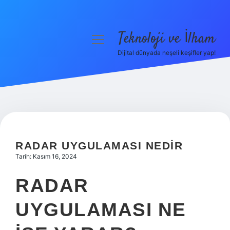
Teknoloji ve İlham
menüyü
aç
Dijital dünyada neşeli keşifler yap!
Anasayfa
Gizlilik Politikası
Yasal Uyarı
Hakkımızda
RADAR UYGULAMASI NEDIR
Tarih: Kasım 16, 2024
RADAR
UYGULAMASI NE