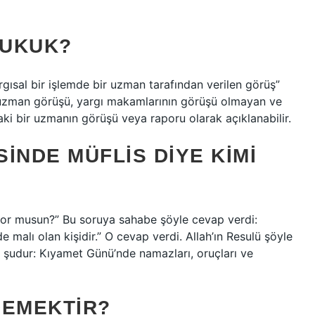
HUKUK?
ısal bir işlemde bir uzman tarafından verilen görüş”
 uzman görüşü, yargı makamlarının görüşü olmayan ve
ki bir uzmanın görüşü veya raporu olarak açıklanabilir.
INDE MÜFLIS DIYE KIMI
iyor musun?” Bu soruya sahabe şöyle cevap verdi:
 malı olan kişidir.” O cevap verdi. Allah’ın Resulü şöyle
 şudur: Kıyamet Günü’nde namazları, oruçları ve
DEMEKTIR?