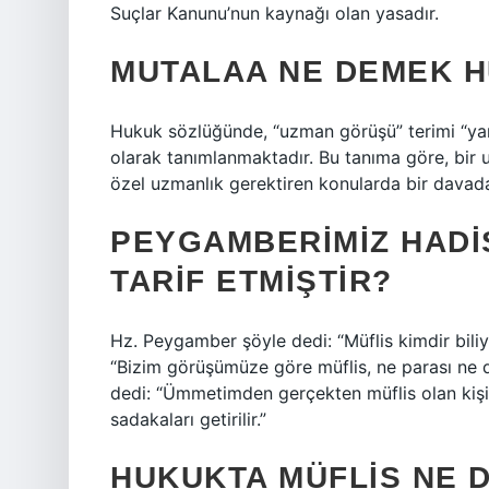
Suçlar Kanunu’nun kaynağı olan yasadır.
MUTALAA NE DEMEK 
Hukuk sözlüğünde, “uzman görüşü” terimi “yarg
olarak tanımlanmaktadır. Bu tanıma göre, bir
özel uzmanlık gerektiren konularda bir davada
PEYGAMBERIMIZ HADIS
TARIF ETMIŞTIR?
Hz. Peygamber şöyle dedi: “Müflis kimdir bil
“Bizim görüşümüze göre müflis, ne parası ne de
dedi: “Ümmetimden gerçekten müflis olan kişi
sadakaları getirilir.”
HUKUKTA MÜFLIS NE 