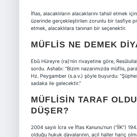
İflas, alacaklıların alacaklarını tahsil etmek i
üzerinde gerçekleştirilen zorunlu bir tasfiye pr
etmek, alacaklılara tanınan bir seçenektir.
MÜFLIS NE DEMEK DI
Ebû Hüreyre (ra)’nin rivayetine göre, Resûlulla
sordu. Ashabı: “Bizim nazarımızda müflis, para
Hz. Peygamber (s.a.v.) şöyle buyurdu: “Şüphe
sadaka ile gelecektir.”
MÜFLISIN TARAF OLD
DÜŞER?
2004 sayılı İcra ve İflas Kanunu’nun (“İİK”) 1
olduğu hukuk davalarının, acil haller hariç olm