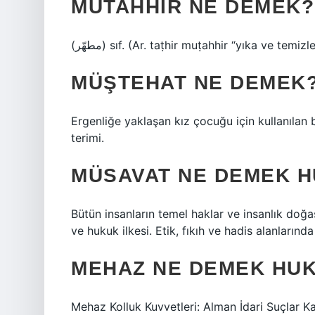
MÜTAHHIR NE DEMEK?
(ﻣﻄﻬّﺮ) sıf. (Ar. taṭhіr muṭahhir “yıka ve te
MÜŞTEHAT NE DEMEK
Ergenliğe yaklaşan kız çocuğu için kullanılan 
terimi.
MÜSAVAT NE DEMEK 
Bütün insanların temel haklar ve insanlık doğa
ve hukuk ilkesi. Etik, fıkıh ve hadis alanlarınd
MEHAZ NE DEMEK HU
Mehaz Kolluk Kuvvetleri: Alman İdari Suçlar K