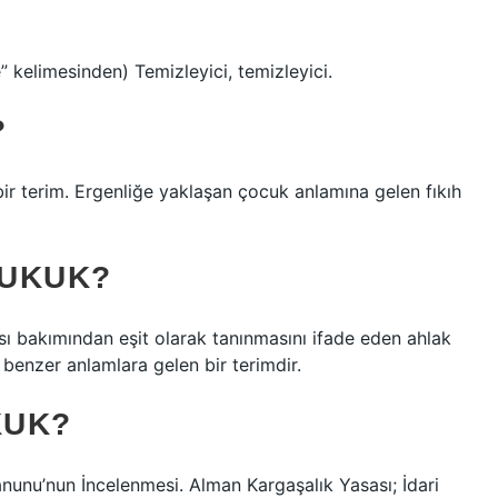
mizle” kelimesinden) Temizleyici, temizleyici.
?
bir terim. Ergenliğe yaklaşan çocuk anlamına gelen fıkıh
HUKUK?
sı bakımından eşit olarak tanınmasını ifade eden ahlak
a benzer anlamlara gelen bir terimdir.
KUK?
anunu’nun İncelenmesi. Alman Kargaşalık Yasası; İdari