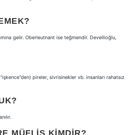
DEMEK?
ına gelir. Oberleutnant ise teğmendir. Devellioğlu,
UK?
nılır.
E MÜFLIS KIMDIR?