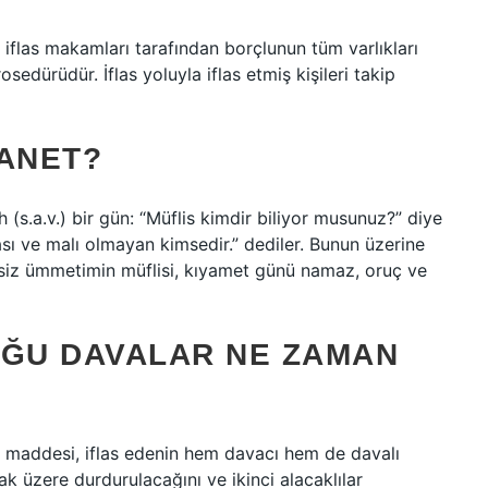
çin iflas makamları tarafından borçlunun tüm varlıkları
osedürüdür. İflas yoluyla iflas etmiş kişileri takip
YANET?
h (s.a.v.) bir gün: “Müflis kimdir biliyor musunuz?” diye
sı ve malı olmayan kimsedir.” dediler. Bunun üzerine
siz ümmetimin müflisi, kıyamet günü namaz, oruç ve
UĞU DAVALAR NE ZAMAN
94. maddesi, iflas edenin hem davacı hem de davalı
ak üzere durdurulacağını ve ikinci alacaklılar