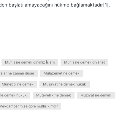
iden başlatılamayacağını hükme bağlamaktadır[1].
Müflis ne demek dinimiz İslam
Müflis ne demek diyanet
avalar ne zaman düşer
Mulazemet ne demek
Münebbi ne demek
Müsavat ne demek hukuk
ne demek hukuk
Mütevellik ne demek
Müziyat ne demek
Peygamberimize göre müflis kimdir