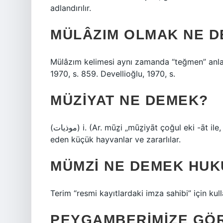
adlandırılır.
MÜLÂZIM OLMAK NE 
Mülâzım kelimesi aynı zamanda “teğmen” anlam
1970, s. 859. Devellioğlu, 1970, s.
MÜZIYAT NE DEMEK?
(ﻣﻮﺫﻳﺎﺕ) i. (Ar. mūẕі „mūẕiyāt çoğul eki -āt ile, “işkence”den) pireler, sivrisinekler vb. insanları rahatsız
eden küçük hayvanlar ve zararlılar.
MÜMZI NE DEMEK HUK
Terim “resmi kayıtlardaki imza sahibi” için kulla
PEYGAMBERIMIZE GÖR