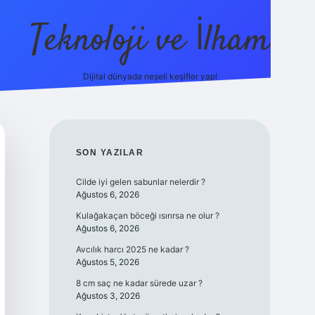
Teknoloji ve İlham
Dijital dünyada neşeli keşifler yap!
ilbet giriş
famec
SIDEBAR
SON YAZILAR
Cilde iyi gelen sabunlar nelerdir ?
Ağustos 6, 2026
Kulağakaçan böceği ısırırsa ne olur ?
Ağustos 6, 2026
Avcılık harcı 2025 ne kadar ?
Ağustos 5, 2026
8 cm saç ne kadar sürede uzar ?
Ağustos 3, 2026