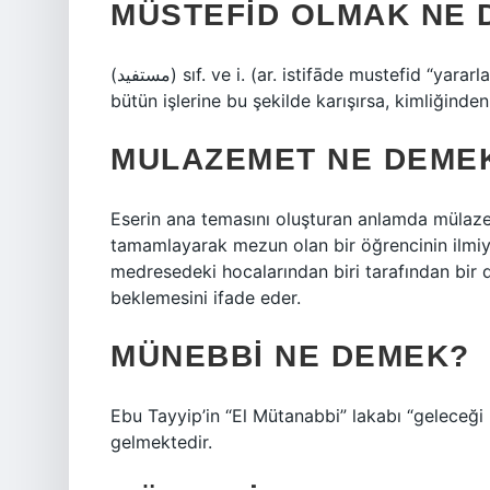
MÜSTEFID OLMAK NE 
(ﻣﺴﺘﻔﻴﺪ) sıf. ve i. (ar. istifāde mustefіd “yararlanmak” fiilinden) Yararlanan, sömüren, yararlanan: Senin
bütün işlerine bu şekilde karışırsa, kimliğind
MULAZEMET NE DEME
Eserin ana temasını oluşturan anlamda mülaze
tamamlayarak mezun olan bir öğrencinin ilmiye
medresedeki hocalarından biri tarafından bir 
beklemesini ifade eder.
MÜNEBBI NE DEMEK?
Ebu Tayyip’in “El Mütanabbi” lakabı “geleceği
gelmektedir.