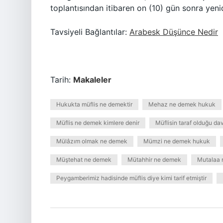
toplantısından itibaren on (10) gün sonra yen
Tavsiyeli Bağlantılar:
Arabesk Düşünce Nedir
Tarih:
Makaleler
Hukukta müflis ne demektir
Mehaz ne demek hukuk
Müflis ne demek kimlere denir
Müflisin taraf olduğu d
Mülâzım olmak ne demek
Mümzi ne demek hukuk
Müştehat ne demek
Mütahhir ne demek
Mutalaa 
Peygamberimiz hadisinde müflis diye kimi tarif etmiştir