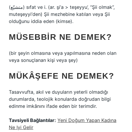
(ﻣﺘﺸﻴّﻊ) sıfat ve i. (ar. şі’a > teşeyyu’, “Şii olmak”,
muteşeyyi‘den) Şii mezhebine katılan veya Şii
olduğunu iddia eden (kimse).
MÜSEBBIR NE DEMEK?
(bir şeyin olmasına veya yapılmasına neden olan
veya sonuçlanan kişi veya şey)
MÜKÂŞEFE NE DEMEK?
Tasavvufta, akıl ve duyuların yeterli olmadığı
durumlarda, teolojik konularda doğrudan bilgi
edinme imkânını ifade eden bir terimdir.
Tavsiyeli Bağlantılar:
Yeni Doğum Yapan Kadına
Ne Iyi Gelir