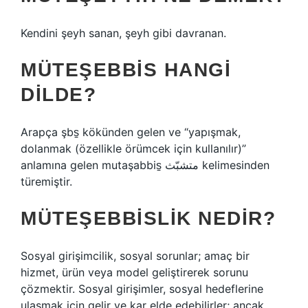
Kendini şeyh sanan, şeyh gibi davranan.
MÜTEŞEBBIS HANGI
DILDE?
Arapça şbs̠ kökünden gelen ve “yapışmak,
dolanmak (özellikle örümcek için kullanılır)”
anlamına gelen mutaşabbis̠ متشبّث kelimesinden
türemiştir.
MÜTEŞEBBISLIK NEDIR?
Sosyal girişimcilik, sosyal sorunlar; amaç bir
hizmet, ürün veya model geliştirerek sorunu
çözmektir. Sosyal girişimler, sosyal hedeflerine
ulaşmak için gelir ve kar elde edebilirler; ancak