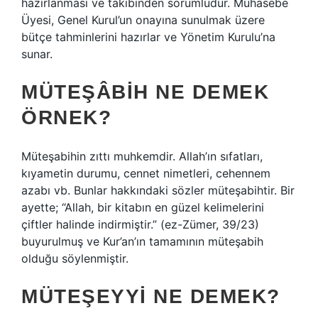
hazırlanması ve takibinden sorumludur. Muhasebe
Üyesi, Genel Kurul’un onayına sunulmak üzere
bütçe tahminlerini hazırlar ve Yönetim Kurulu’na
sunar.
MÜTEŞÂBIH NE DEMEK
ÖRNEK?
Müteşabihin zıttı muhkemdir. Allah’ın sıfatları,
kıyametin durumu, cennet nimetleri, cehennem
azabı vb. Bunlar hakkındaki sözler müteşabihtir. Bir
ayette; “Allah, bir kitabın en güzel kelimelerini
çiftler halinde indirmiştir.” (ez-Zümer, 39/23)
buyurulmuş ve Kur’an’ın tamamının müteşabih
olduğu söylenmiştir.
MÜTEŞEYYI NE DEMEK?