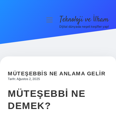
Teknoloji ve İlham
menüyü
aç
Dijital dünyada neşeli keşifler yap!
Anasayfa
Gizlilik Politikası
Yasal Uyarı
Hakkımızda
MÜTEŞEBBIS NE ANLAMA GELIR
Tarih: Ağustos 2, 2025
MÜTEŞEBBI NE
DEMEK?