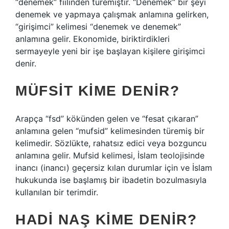
“denemek” fiilinden türemiştir. “Denemek” bir şeyi
denemek ve yapmaya çalışmak anlamına gelirken,
“girişimci” kelimesi “denemek ve denemek”
anlamına gelir. Ekonomide, biriktirdikleri
sermayeyle yeni bir işe başlayan kişilere girişimci
denir.
MÜFSIT KIME DENIR?
Arapça “fsd” kökünden gelen ve “fesat çıkaran”
anlamına gelen “mufsid” kelimesinden türemiş bir
kelimedir. Sözlükte, rahatsız edici veya bozguncu
anlamına gelir. Mufsid kelimesi, İslam teolojisinde
inancı (inancı) geçersiz kılan durumlar için ve İslam
hukukunda ise başlamış bir ibadetin bozulmasıyla
kullanılan bir terimdir.
HADI NAŞ KIME DENIR?