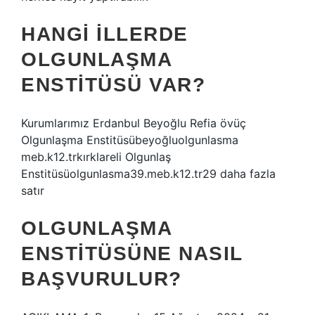
HANGI ILLERDE
OLGUNLAŞMA
ENSTITÜSÜ VAR?
Kurumlarımız Erdanbul Beyoğlu Refia övüç
Olgunlaşma Enstitüsübeyoğluolgunlasma
meb.k12.trkırklareli Olgunlaş
Enstitüsüolgunlasma39.meb.k12.tr29 daha fazla
satır
OLGUNLAŞMA
ENSTITÜSÜNE NASIL
BAŞVURULUR?