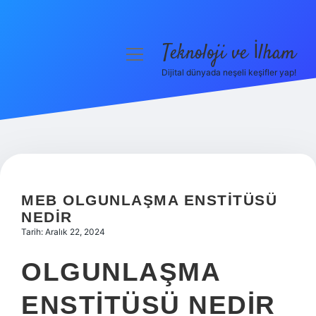
Teknoloji ve İlham
menüyü
aç
Dijital dünyada neşeli keşifler yap!
Anasayfa
Gizlilik Politikası
Yasal Uyarı
Hakkımızda
MEB OLGUNLAŞMA ENSTITÜSÜ
NEDIR
Tarih: Aralık 22, 2024
OLGUNLAŞMA
ENSTITÜSÜ NEDIR