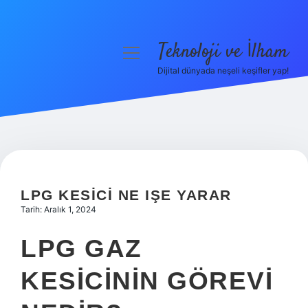
Teknoloji ve İlham
menüyü
aç
Dijital dünyada neşeli keşifler yap!
Anasayfa
Gizlilik Politikası
Yasal Uyarı
Hakkımızda
LPG KESICI NE IŞE YARAR
Tarih: Aralık 1, 2024
LPG GAZ
KESICININ GÖREVI