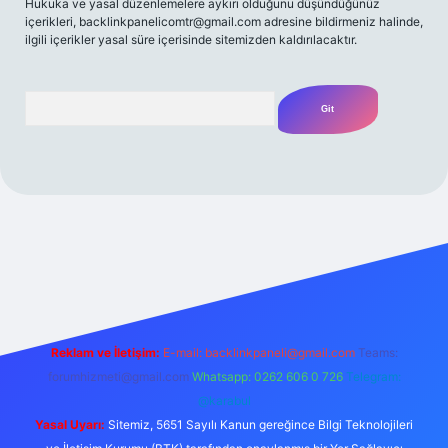
Hukuka ve yasal düzenlemelere aykırı olduğunu düşündüğünüz
içerikleri,
backlinkpanelicomtr@gmail.com
adresine bildirmeniz halinde,
ilgili içerikler yasal süre içerisinde sitemizden kaldırılacaktır.
Arama
famecasino güncel giriş
ilbet güncel giriş
www.betexper.xyz/
Reklam ve İletişim:
E-mail:
backlinkpaneli@gmail.com
Teams:
forumhizmeti@gmail.com
Whatsapp: 0262 606 0 726
Telegram:
@karabul
Yasal Uyarı:
Sitemiz, 5651 Sayılı Kanun gereğince Bilgi Teknolojileri