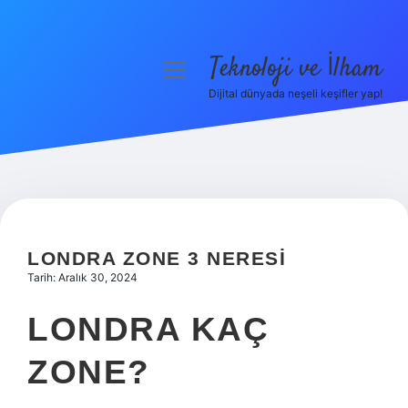
Teknoloji ve İlham
menüyü
aç
Dijital dünyada neşeli keşifler yap!
Anasayfa
Gizlilik Politikası
Yasal Uyarı
Hakkımızda
LONDRA ZONE 3 NERESI
Tarih: Aralık 30, 2024
LONDRA KAÇ
ZONE?