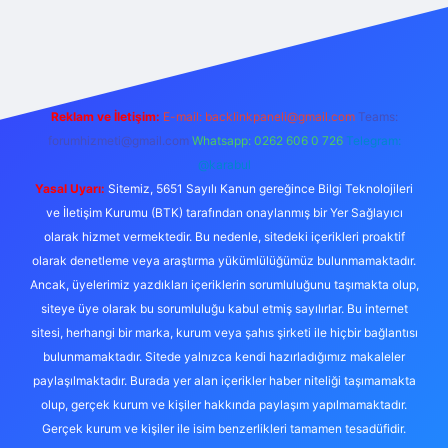
mecasino güncel giriş
ilbet güncel giriş
www.betexper.xyz/
Reklam ve İletişim:
E-mail:
backlinkpaneli@gmail.com
Teams:
forumhizmeti@gmail.com
Whatsapp: 0262 606 0 726
Telegram:
@karabul
Yasal Uyarı:
Sitemiz, 5651 Sayılı Kanun gereğince Bilgi Teknolojileri
ve İletişim Kurumu (BTK) tarafından onaylanmış bir Yer Sağlayıcı
olarak hizmet vermektedir. Bu nedenle, sitedeki içerikleri proaktif
olarak denetleme veya araştırma yükümlülüğümüz bulunmamaktadır.
Ancak, üyelerimiz yazdıkları içeriklerin sorumluluğunu taşımakta olup,
siteye üye olarak bu sorumluluğu kabul etmiş sayılırlar. Bu internet
sitesi, herhangi bir marka, kurum veya şahıs şirketi ile hiçbir bağlantısı
bulunmamaktadır. Sitede yalnızca kendi hazırladığımız makaleler
paylaşılmaktadır. Burada yer alan içerikler haber niteliği taşımamakta
olup, gerçek kurum ve kişiler hakkında paylaşım yapılmamaktadır.
Gerçek kurum ve kişiler ile isim benzerlikleri tamamen tesadüfidir.