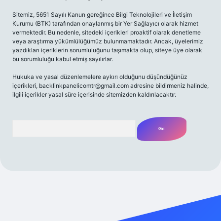
Sitemiz, 5651 Sayılı Kanun gereğince Bilgi Teknolojileri ve İletişim
Kurumu (BTK) tarafından onaylanmış bir Yer Sağlayıcı olarak hizmet
vermektedir. Bu nedenle, sitedeki içerikleri proaktif olarak denetleme
veya araştırma yükümlülüğümüz bulunmamaktadır. Ancak, üyelerimiz
yazdıkları içeriklerin sorumluluğunu taşımakta olup, siteye üye olarak
bu sorumluluğu kabul etmiş sayılırlar.
Hukuka ve yasal düzenlemelere aykırı olduğunu düşündüğünüz
içerikleri,
backlinkpanelicomtr@gmail.com
adresine bildirmeniz halinde,
ilgili içerikler yasal süre içerisinde sitemizden kaldırılacaktır.
Arama
ecasino güncel giriş
ilbet güncel giriş
www.betexper.xyz/