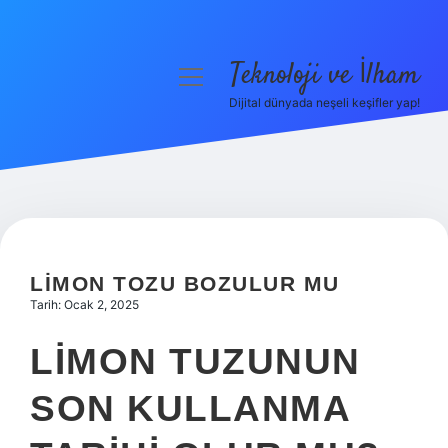
Teknoloji ve İlham
menüyü
aç
Dijital dünyada neşeli keşifler yap!
Anasayfa
Gizlilik Politikası
Yasal Uyarı
Hakkımızda
LIMON TOZU BOZULUR MU
Tarih: Ocak 2, 2025
LIMON TUZUNUN
SON KULLANMA