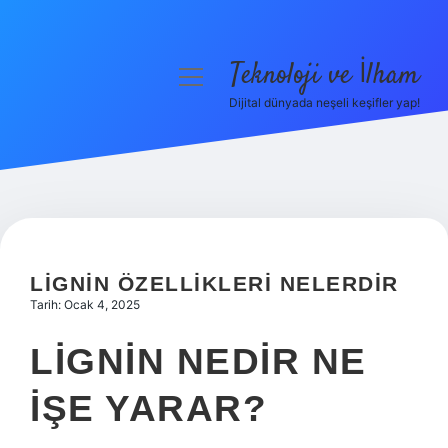
Teknoloji ve İlham
menüyü
aç
Dijital dünyada neşeli keşifler yap!
Anasayfa
Gizlilik Politikası
Yasal Uyarı
Hakkımızda
LIGNIN ÖZELLIKLERI NELERDIR
Tarih: Ocak 4, 2025
LIGNIN NEDIR NE
IŞE YARAR?