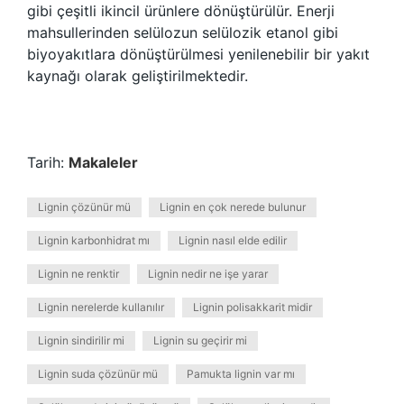
gibi çeşitli ikincil ürünlere dönüştürülür. Enerji
mahsullerinden selülozun selülozik etanol gibi
biyoyakıtlara dönüştürülmesi yenilenebilir bir yakıt
kaynağı olarak geliştirilmektedir.
Tarih:
Makaleler
Lignin çözünür mü
Lignin en çok nerede bulunur
Lignin karbonhidrat mı
Lignin nasıl elde edilir
Lignin ne renktir
Lignin nedir ne işe yarar
Lignin nerelerde kullanılır
Lignin polisakkarit midir
Lignin sindirilir mi
Lignin su geçirir mi
Lignin suda çözünür mü
Pamukta lignin var mı