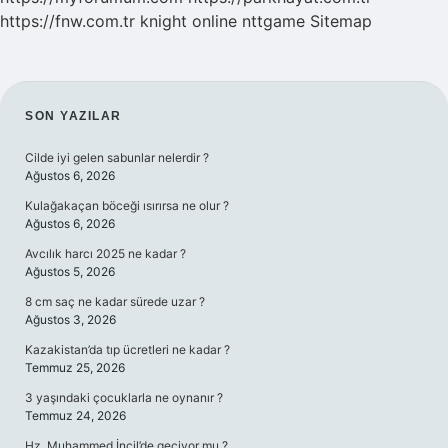
https://fnw.com.tr
knight online
nttgame
Sitemap
SIDEBAR
SON YAZILAR
Cilde iyi gelen sabunlar nelerdir ?
Ağustos 6, 2026
Kulağakaçan böceği ısırırsa ne olur ?
Ağustos 6, 2026
Avcılık harcı 2025 ne kadar ?
Ağustos 5, 2026
8 cm saç ne kadar sürede uzar ?
Ağustos 3, 2026
Kazakistan’da tıp ücretleri ne kadar ?
Temmuz 25, 2026
3 yaşındaki çocuklarla ne oynanır ?
Temmuz 24, 2026
Hz. Muhammed İncil’de geçiyor mu ?