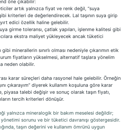
nd öne çıkabilir:
ticiler artık yalnızca fiyat ve renk değil, “suya
ibi kriterleri de değerlendirecek. Lal taşının suya girip
 edici özellik haline gelebilir.
ya girme toleransı, çatlak yapıları, işlenme kalitesi gibi
atıcılara ekstra maliyet yükleyecek ancak tüketici
 gibi minerallerin sınırlı olması nedeniyle çıkarımın etik
urum fiyatların yükselmesi, alternatif taşlara yönelim
 neden olabilir.
arası karar süreçleri daha rasyonel hale gelebilir. Örneğin
taşını çıkarayım” diyerek kullanım koşuluna göre karar
e, piyasa talebi değişir ve sonuç olarak taşın fiyatı,
ların tercih kriterleri dönüşür.
eği yalnızca mineralogik bir bakım meselesi değildir;
önetimi sorunu ve bir tüketici davranışı göstergesidir.
tığında, taşın değerini ve kullanım ömrünü uygun