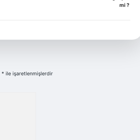
mi ?
r
*
ile işaretlenmişlerdir