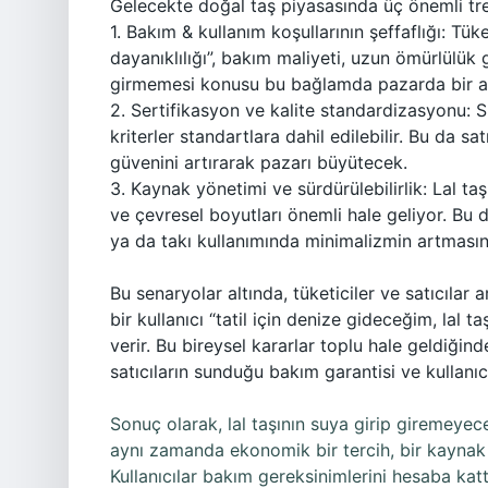
Gelecekte doğal taş piyasasında üç önemli tre
1. Bakım & kullanım koşullarının şeffaflığı: Tüke
dayanıklılığı”, bakım maliyeti, uzun ömürlülük g
girmemesi konusu bu bağlamda pazarda bir ayırt
2. Sertifikasyon ve kalite standardizasyonu: Su
kriterler standartlara dahil edilebilir. Bu da s
güvenini artırarak pazarı büyütecek.
3. Kaynak yönetimi ve sürdürülebilirlik: Lal taşı
ve çevresel boyutları önemli hale geliyor. Bu d
ya da takı kullanımında minimalizmin artmasına
Bu senaryolar altında, tüketiciler ve satıcılar 
bir kullanıcı “tatil için denize gideceğim, lal 
verir. Bu bireysel kararlar toplu hale geldiğind
satıcıların sunduğu bakım garantisi ve kullanıcı
Sonuç olarak, lal taşının suya girip giremeyec
aynı zamanda ekonomik bir tercih, bir kaynak y
Kullanıcılar bakım gereksinimlerini hesaba kat