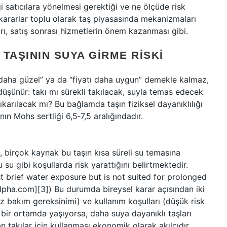
gi satıcılara yönelmesi gerektiği ve ne ölçüde risk
u kararlar toplu olarak taş piyasasında mekanizmaları
kları, satış sonrası hizmetlerin önem kazanması gibi.
TAŞININ SUYA GIRME RISKI
nk daha güzel” ya da “fiyatı daha uygun” demekle kalmaz,
üşünür: takı mı sürekli takılacak, suyla temas edecek
ıkarılacak mı? Bu bağlamda taşın fiziksel dayanıklılığı
ının Mohs sertliği 6,5‑7,5 aralığındadır.
, birçok kaynak bu taşın kısa süreli su temasına
su gibi koşullarda risk yarattığını belirtmektedir.
st brief water exposure but is not suited for prolonged
alpha.com][3]) Bu durumda bireysel karar açısından iki
 (az bakım gereksinimi) ve kullanım koşulları (düşük risk
n bir ortamda yaşıyorsa, daha suya dayanıklı taşları
n takılar için kullanması ekonomik olarak akılcıdır.