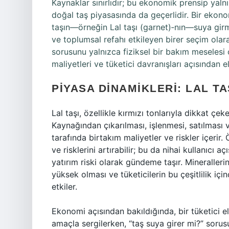
Kaynaklar sınırlıdır; bu ekonomik prensip yaln
doğal taş piyasasında da geçerlidir. Bir ekonom
taşın—örneğin Lal taşı (garnet)‑nın—suya girme
ve toplumsal refahı etkileyen birer seçim olara
sorusunu yalnızca fiziksel bir bakım meselesi
maliyetleri ve tüketici davranışları açısından e
PIYASA DINAMIKLERI: LAL TA
Lal taşı, özellikle kırmızı tonlarıyla dikkat çe
Kaynağından çıkarılması, işlenmesi, satılması
tarafında birtakım maliyetler ve riskler içerir
ve risklerini artırabilir; bu da nihai kullanıcı 
yatırım riski olarak gündeme taşır. Minerallerin 
yüksek olması ve tüketicilerin bu çeşitlilik 
etkiler.
Ekonomi açısından bakıldığında, bir tüketici eli
amaçla sergilerken, “taş suya girer mi?” sorusu