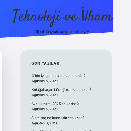
Teknoloji ve İlham
Dijital dünyada neşeli keşifler yap!
ilbet giriş
fa
SIDEBAR
SON YAZILAR
Cilde iyi gelen sabunlar nelerdir ?
Ağustos 6, 2026
Kulağakaçan böceği ısırırsa ne olur ?
Ağustos 6, 2026
Avcılık harcı 2025 ne kadar ?
Ağustos 5, 2026
8 cm saç ne kadar sürede uzar ?
Ağustos 3, 2026