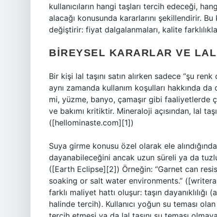
kullanıcıların hangi taşları tercih edeceği, han
alacağı konusunda kararlarını şekillendirir. B
değiştirir: fiyat dalgalanmaları, kalite farklılı
BIREYSEL KARARLAR VE LAL 
Bir kişi lal taşını satın alırken sadece “şu re
aynı zamanda kullanım koşulları hakkında da d
mi, yüzme, banyo, çamaşır gibi faaliyetlerde ç
ve bakımı kritiktir. Mineraloji açısından, lal taş
([hellominaste.com][1])
Suya girme konusu özel olarak ele alındığında
dayanabileceğini ancak uzun süreli ya da tuzlu 
([Earth Eclipse][2]) Örneğin: “Garnet can resi
soaking or salt water environments.” ([writer
farklı maliyet hattı oluşur: taşın dayanıklılığı
halinde tercih). Kullanıcı yoğun su teması ola
tercih etmesi ya da lal taşını su teması olmaya