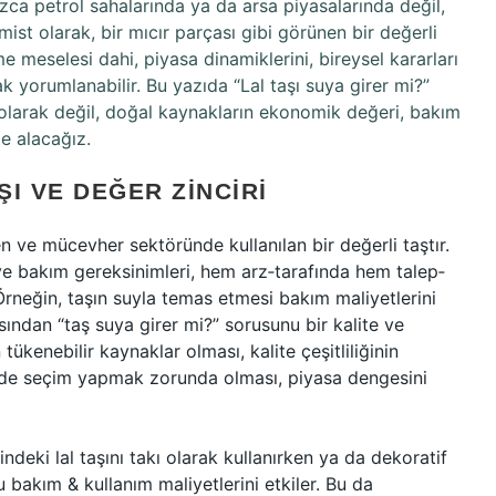
ızca petrol sahalarında ya da arsa piyasalarında değil,
ist olarak, bir mıcır parçası gibi görünen bir değerli
 meselesi dahi, piyasa dinamiklerini, bireysel kararları
k yorumlanabilir. Bu yazıda “Lal taşı suya girer mi?”
 olarak değil, doğal kaynakların ekonomik değeri, bakım
le alacağız.
ŞI VE DEĞER ZINCIRI
ken ve mücevher sektöründe kullanılan bir değerli taştır.
 ve bakım gereksinimleri, hem arz‐tarafında hem talep‐
. Örneğin, taşın suyla temas etmesi bakım maliyetlerini
açısından “taş suya girer mi?” sorusunu bir kalite ve
tükenebilir kaynaklar olması, kalite çeşitliliğinin
içinde seçim yapmak zorunda olması, piyasa dengesini
ndeki lal taşını takı olarak kullanırken ya da dekoratif
 bakım & kullanım maliyetlerini etkiler. Bu da