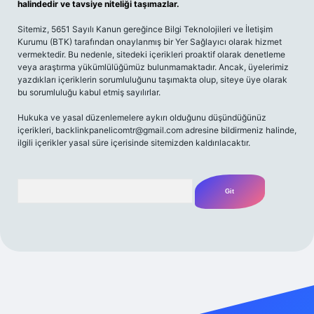
halindedir ve tavsiye niteliği taşımazlar.
Sitemiz, 5651 Sayılı Kanun gereğince Bilgi Teknolojileri ve İletişim
Kurumu (BTK) tarafından onaylanmış bir Yer Sağlayıcı olarak hizmet
vermektedir. Bu nedenle, sitedeki içerikleri proaktif olarak denetleme
veya araştırma yükümlülüğümüz bulunmamaktadır. Ancak, üyelerimiz
yazdıkları içeriklerin sorumluluğunu taşımakta olup, siteye üye olarak
bu sorumluluğu kabul etmiş sayılırlar.
Hukuka ve yasal düzenlemelere aykırı olduğunu düşündüğünüz
içerikleri,
backlinkpanelicomtr@gmail.com
adresine bildirmeniz halinde,
ilgili içerikler yasal süre içerisinde sitemizden kaldırılacaktır.
Arama
amecasino güncel giriş
ilbet güncel giriş
www.betexper.xyz/