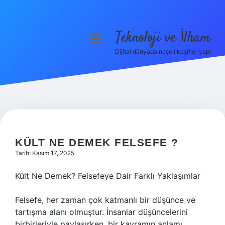
Teknoloji ve İlham
menüyü
aç
Dijital dünyada neşeli keşifler yap!
Anasayfa
Gizlilik Politikası
Yasal Uyarı
Hakkımızda
KÜLT NE DEMEK FELSEFE ?
Tarih: Kasım 17, 2025
Kült Ne Demek? Felsefeye Dair Farklı Yaklaşımlar
Felsefe, her zaman çok katmanlı bir düşünce ve
tartışma alanı olmuştur. İnsanlar düşüncelerini
birbirleriyle paylaşırken, bir kavramın anlamı