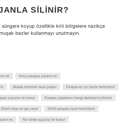
ANLA SILINIR?
r süngere koyup özellikle kirli bölgelere nazikçe
yumuşak bezler kullanmayı unutmayın.
nır mı
Keçe paspas yıkanır mı
nir
Mopla temizlik nasıl yapılır
Paspas en iyi neyle temizlenir
spas suyuna ne konur
Paspas yaparken hangi deterjan kullanılır
Sihirli mop ne işe yarar
Sihirli paspas nasıl temizlenir
kanır mı
Yer silme suyuna ne konur