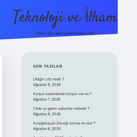
Teknoloji ve İlham
Dijital dünyada neşeli keşifler yap!
ilbet giriş
famec
SIDEBAR
SON YAZILAR
Ufağın zıttı nedir ?
Ağustos 9, 2026
Kurşun kalemlerde kurşun var mı ?
Ağustos 7, 2026
Cilde iyi gelen sabunlar nelerdir ?
Ağustos 6, 2026
Kulağakaçan böceği ısırırsa ne olur ?
Ağustos 6, 2026