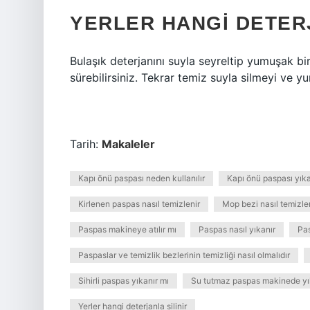
YERLER HANGI DETERJ
Bulaşık deterjanını suyla seyreltip yumuşak bi
sürebilirsiniz. Tekrar temiz suyla silmeyi ve 
Tarih:
Makaleler
Kapı önü paspası neden kullanılır
Kapı önü paspası yıka
Kirlenen paspas nasıl temizlenir
Mop bezi nasıl temizle
Paspas makineye atılır mı
Paspas nasıl yıkanır
Pa
Paspaslar ve temizlik bezlerinin temizliği nasıl olmalıdır
Sihirli paspas yıkanır mı
Su tutmaz paspas makinede yı
Yerler hangi deterjanla silinir