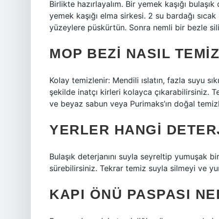
Birlikte hazırlayalım. Bir yemek kaşığı bulaşık 
yemek kaşığı elma sirkesi. 2 su bardağı sıcak su
yüzeylere püskürtün. Sonra nemli bir bezle sili
MOP BEZI NASIL TEMI
Kolay temizlenir: Mendili ıslatın, fazla suyu sık
şekilde inatçı kirleri kolayca çıkarabilirsiniz.
ve beyaz sabun veya Purimaks’ın doğal temizlik
YERLER HANGI DETERJ
Bulaşık deterjanını suyla seyreltip yumuşak bi
sürebilirsiniz. Tekrar temiz suyla silmeyi ve 
KAPI ÖNÜ PASPASI NE