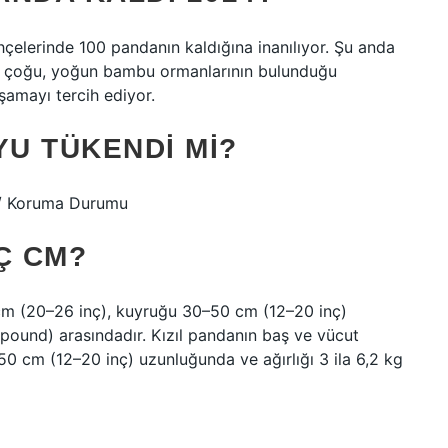
elerinde 100 pandanın kaldığına inanılıyor. Şu anda
rın çoğu, yoğun bambu ormanlarının bulunduğu
şamayı tercih ediyor.
YU TÜKENDI MI?
a / Koruma Durumu
Ç CM?
cm (20–26 inç), kuyruğu 30–50 cm (12–20 inç)
4 pound) arasındadır. Kızıl pandanın baş ve vücut
 cm (12–20 inç) uzunluğunda ve ağırlığı 3 ila 6,2 kg