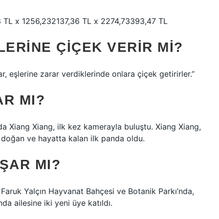
23 TL x 1256,232137,36 TL x 2274,73393,47 TL
LERINE ÇIÇEK VERIR MI?
, eşlerine zarar verdiklerinde onlara çiçek getirirler.”
AR MI?
 Xiang Xiang, ilk kez kamerayla buluştu. Xiang Xiang,
 doğan ve hayatta kalan ilk panda oldu.
ŞAR MI?
ki Faruk Yalçın Hayvanat Bahçesi ve Botanik Parkı’nda,
da ailesine iki yeni üye katıldı.