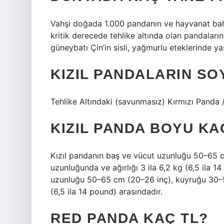
Vahşi doğada 1.000 pandanın ve hayvanat bahç
kritik derecede tehlike altında olan pandala
güneybatı Çin’in sisli, yağmurlu eteklerinde ya
KIZIL PANDALARIN SO
Tehlike Altındaki (savunmasız) Kırmızı Pand
KIZIL PANDA BOYU KA
Kızıl pandanın baş ve vücut uzunluğu 50–65 
uzunluğunda ve ağırlığı 3 ila 6,2 kg (6,5 ila 1
uzunluğu 50–65 cm (20–26 inç), kuyruğu 30–50
(6,5 ila 14 pound) arasındadır.
RED PANDA KAÇ TL?