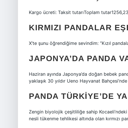
Kargo ücreti: Taksit tutarıToplam tutar1256,
KIRMIZI PANDALAR EŞ
X’te şunu öğrendiğime sevindim: “Kızıl pandalar
JAPONYA’DA PANDA V
Haziran ayında Japonya’da doğan bebek panda
yaklaşık 30 yıldır Ueno Hayvanat Bahçesi’nde
PANDA TÜRKIYE’DE YA
Zengin biyolojik çeşitliliğe sahip Kocaeli’nde
nesli tükenme tehlikesi altında olan kırmızı pan