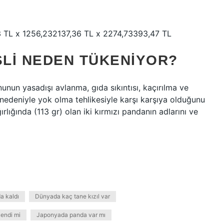
23 TL x 1256,232137,36 TL x 2274,73393,47 TL
SLI NEDEN TÜKENIYOR?
nunun yasadışı avlanma, gıda sıkıntısı, kaçırılma ve
 nedeniyle yok olma tehlikesiyle karşı karşıya olduğunu
lığında (113 gr) olan iki kırmızı pandanın adlarını ve
a kaldı
Dünyada kaç tane kızıl var
kendi mi
Japonyada panda var mı