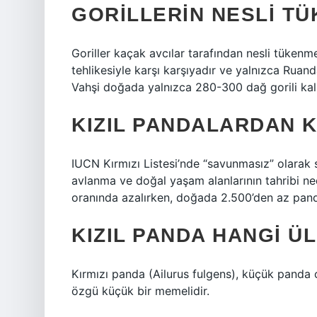
GORILLERIN NESLI TÜ
Goriller kaçak avcılar tarafından nesli tükenme
tehlikesiyle karşı karşıyadır ve yalnızca Ru
Vahşi doğada yalnızca 280-300 dağ gorili kalm
KIZIL PANDALARDAN K
IUCN Kırmızı Listesi’nde “savunmasız” olarak s
avlanma ve doğal yaşam alanlarının tahribi n
oranında azalırken, doğada 2.500’den az panda
KIZIL PANDA HANGI Ü
Kırmızı panda (Ailurus fulgens), küçük panda o
özgü küçük bir memelidir.