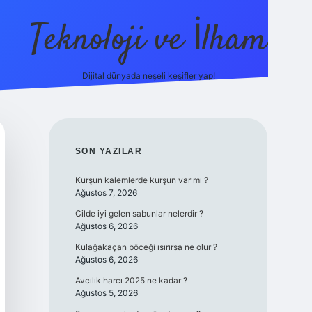
Teknoloji ve İlham
Dijital dünyada neşeli keşifler yap!
ilbet giriş
famec
SIDEBAR
SON YAZILAR
Kurşun kalemlerde kurşun var mı ?
Ağustos 7, 2026
Cilde iyi gelen sabunlar nelerdir ?
Ağustos 6, 2026
Kulağakaçan böceği ısırırsa ne olur ?
Ağustos 6, 2026
Avcılık harcı 2025 ne kadar ?
Ağustos 5, 2026