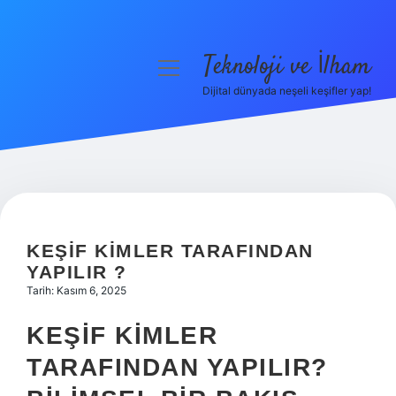
Teknoloji ve İlham
menüyü
aç
Dijital dünyada neşeli keşifler yap!
Anasayfa
Gizlilik Politikası
Yasal Uyarı
Hakkımızda
KEŞIF KIMLER TARAFINDAN
YAPILIR ?
Tarih: Kasım 6, 2025
KEŞIF KIMLER
TARAFINDAN YAPILIR?