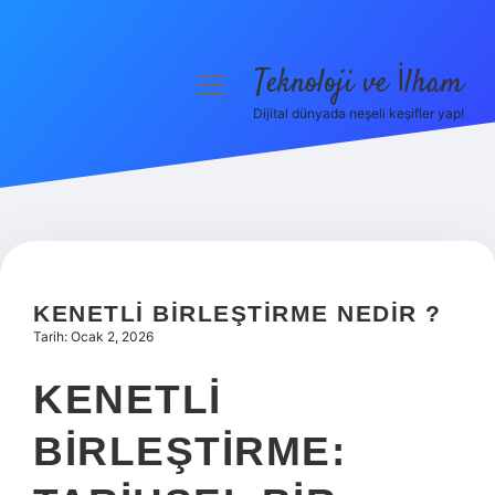
Teknoloji ve İlham
menüyü
aç
Dijital dünyada neşeli keşifler yap!
Anasayfa
Gizlilik Politikası
Yasal Uyarı
Hakkımızda
KENETLI BIRLEŞTIRME NEDIR ?
Tarih: Ocak 2, 2026
KENETLI
BIRLEŞTIRME: