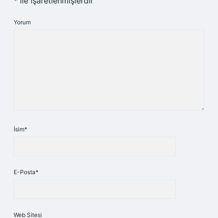
*
ile işaretlenmişlerdir
Yorum
İsim*
E-Posta*
Web Sitesi