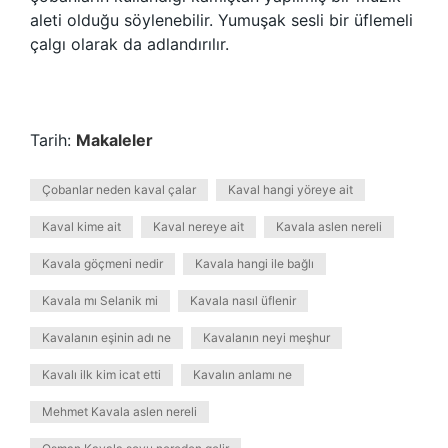
aleti olduğu söylenebilir. Yumuşak sesli bir üflemeli
çalgı olarak da adlandırılır.
Tarih:
Makaleler
Çobanlar neden kaval çalar
Kaval hangi yöreye ait
Kaval kime ait
Kaval nereye ait
Kavala aslen nereli
Kavala göçmeni nedir
Kavala hangi ile bağlı
Kavala mı Selanik mi
Kavala nasıl üflenir
Kavalanın eşinin adı ne
Kavalanın neyi meşhur
Kavalı ilk kim icat etti
Kavalın anlamı ne
Mehmet Kavala aslen nereli