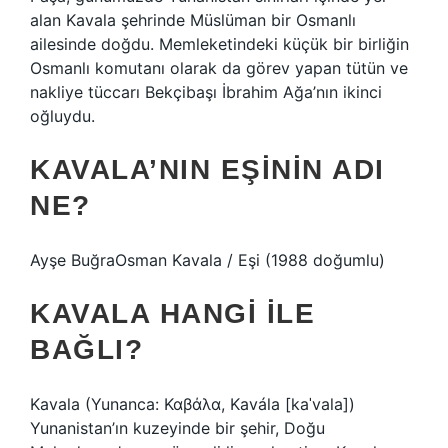
alan Kavala şehrinde Müslüman bir Osmanlı
ailesinde doğdu. Memleketindeki küçük bir birliğin
Osmanlı komutanı olarak da görev yapan tütün ve
nakliye tüccarı Bekçibaşı İbrahim Ağa’nın ikinci
oğluydu.
KAVALA’NIN EŞININ ADI
NE?
Ayşe BuğraOsman Kavala / Eşi (1988 doğumlu)
KAVALA HANGI ILE
BAĞLI?
Kavala (Yunanca: Καβάλα, Kavála [kaˈvala])
Yunanistan’ın kuzeyinde bir şehir, Doğu