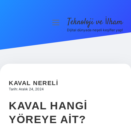
Teknoloji ve İlham
menüyü
aç
Dijital dünyada neşeli keşifler yap!
Anasayfa
Gizlilik Politikası
Yasal Uyarı
Hakkımızda
KAVAL NERELI
Tarih: Aralık 24, 2024
KAVAL HANGI
YÖREYE AIT?