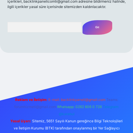
içerikleri,
backlinkpanelicomtr@gmail.com
adresine bildirmeniz halinde,
ilgili içerikler yasal süre içerisinde sitemizden kaldırılacaktır.
Arama
amecasino güncel giriş
ilbet güncel giriş
www.betexper.xyz/
Reklam ve İletişim:
E-mail:
backlinkpaneli@gmail.com
Teams:
forumhizmeti@gmail.com
Whatsapp: 0262 606 0 726
Telegram:
@karabul
Yasal Uyarı:
Sitemiz, 5651 Sayılı Kanun gereğince Bilgi Teknolojileri
ve İletişim Kurumu (BTK) tarafından onaylanmış bir Yer Sağlayıcı