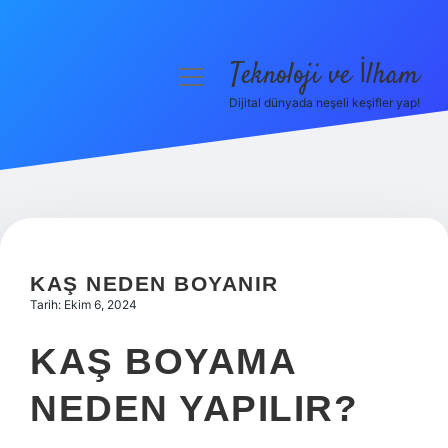
Teknoloji ve İlham
menüyü
aç
Dijital dünyada neşeli keşifler yap!
Anasayfa
Gizlilik Politikası
Yasal Uyarı
Hakkımızda
KAŞ NEDEN BOYANIR
Tarih: Ekim 6, 2024
KAŞ BOYAMA
NEDEN YAPILIR?