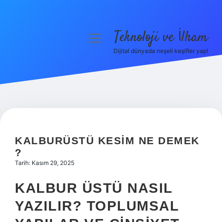
Teknoloji ve İlham
menüyü
aç
Dijital dünyada neşeli keşifler yap!
Anasayfa
Gizlilik Politikası
Yasal Uyarı
Hakkımızda
KALBURÜSTÜ KESIM NE DEMEK
?
Tarih: Kasım 29, 2025
KALBUR ÜSTÜ NASIL
YAZILIR? TOPLUMSAL