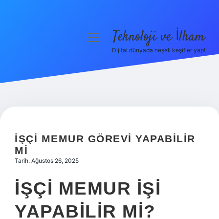
Teknoloji ve İlham
menüyü
aç
Dijital dünyada neşeli keşifler yap!
Anasayfa
Gizlilik Politikası
Yasal Uyarı
Hakkımızda
İŞÇI MEMUR GÖREVI YAPABILIR
MI
Tarih: Ağustos 26, 2025
İŞÇI MEMUR IŞI
YAPABILIR MI?