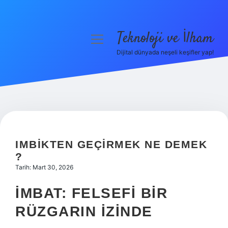
Teknoloji ve İlham
menüyü
aç
Dijital dünyada neşeli keşifler yap!
Anasayfa
Gizlilik Politikası
Yasal Uyarı
Hakkımızda
IMBIKTEN GEÇIRMEK NE DEMEK
?
Tarih: Mart 30, 2026
İMBAT: FELSEFI BIR
RÜZGARIN İZINDE