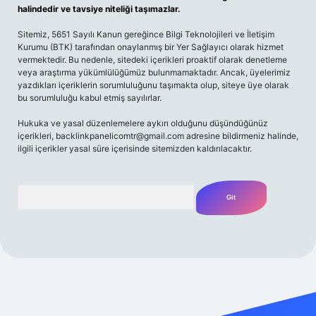
halindedir ve tavsiye niteliği taşımazlar.
Sitemiz, 5651 Sayılı Kanun gereğince Bilgi Teknolojileri ve İletişim
Kurumu (BTK) tarafından onaylanmış bir Yer Sağlayıcı olarak hizmet
vermektedir. Bu nedenle, sitedeki içerikleri proaktif olarak denetleme
veya araştırma yükümlülüğümüz bulunmamaktadır. Ancak, üyelerimiz
yazdıkları içeriklerin sorumluluğunu taşımakta olup, siteye üye olarak
bu sorumluluğu kabul etmiş sayılırlar.
Hukuka ve yasal düzenlemelere aykırı olduğunu düşündüğünüz
içerikleri,
backlinkpanelicomtr@gmail.com
adresine bildirmeniz halinde,
ilgili içerikler yasal süre içerisinde sitemizden kaldırılacaktır.
Arama
amecasino güncel giriş
ilbet güncel giriş
www.betexper.xyz/