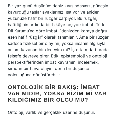
Bir yaz günü düşünün: deniz kıyısındasınız, güneşin
kavurduğu taşlar ayaklarınızı ısıtıyor ve aniden
yüzünüze hafif bir rüzgâr çarpıyor. Bu rüzgâr,
hafifliğinin ardında bir hikâye taşıyor: imbat. Türk
Dil Kurumu’na göre imbat, “denizden karaya doğru
esen hafif rüzgâr” olarak tanımlanır. Ama bir rüzgâr
sadece fiziksel bir olay mı, yoksa insanın algısıyla
anlam kazanan bir deneyim mi? İşte tam da burada
felsefe devreye girer. Etik, epistemoloji ve ontoloji
perspektiflerinden imbat kavramını incelemek,
sıradan bir hava olayını derin bir düşünce
yolculuğuna dönüştürebilir.
ONTOLOJIK BIR BAKIŞ: İMBAT
VAR MIDIR, YOKSA BIZIM MI VAR
KILDIĞIMIZ BIR OLGU MU?
Ontoloji, varlık ve gerçeklik üzerine düşünür.