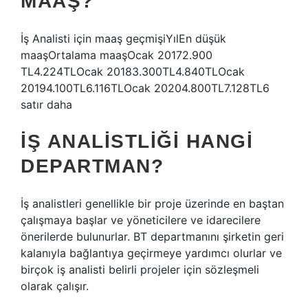
MAAŞ?
İş Analisti için maaş geçmişiYılEn düşük
maaşOrtalama maaşOcak 20172.900
TL4.224TLOcak 20183.300TL4.840TLOcak
20194.100TL6.116TLOcak 20204.800TL7.128TL6
satır daha
İŞ ANALISTLIĞI HANGI
DEPARTMAN?
İş analistleri genellikle bir proje üzerinde en baştan
çalışmaya başlar ve yöneticilere ve idarecilere
önerilerde bulunurlar. BT departmanını şirketin geri
kalanıyla bağlantıya geçirmeye yardımcı olurlar ve
birçok iş analisti belirli projeler için sözleşmeli
olarak çalışır.