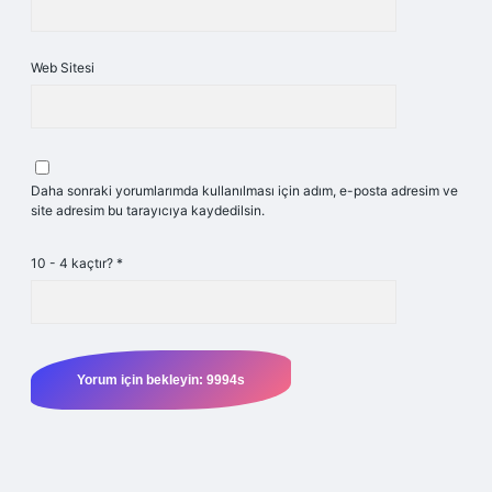
Web Sitesi
Daha sonraki yorumlarımda kullanılması için adım, e-posta adresim ve
site adresim bu tarayıcıya kaydedilsin.
10 - 4 kaçtır?
*