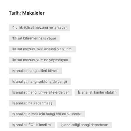
Tarih:
Makaleler
4 yıllık iktisat mezunu ne iş yapar
İktisat bitirenler ne iş yapar
İktisat mezunu veri analisti olabilir mi
İktisat mezunuyum ne yapmalıyım
İş analisti hangi dilleri bilmeli
İş analisti hangi sektörlerde çalışır
İş analisti hangi üniversitelerde var
İş analisti kimler olabilir
İş analisti ne kadar maaş
İş analisti olmak için hangi bölüm okunmalı
İş analisti SQL bilmeli mi
İş analistliği hangi departman