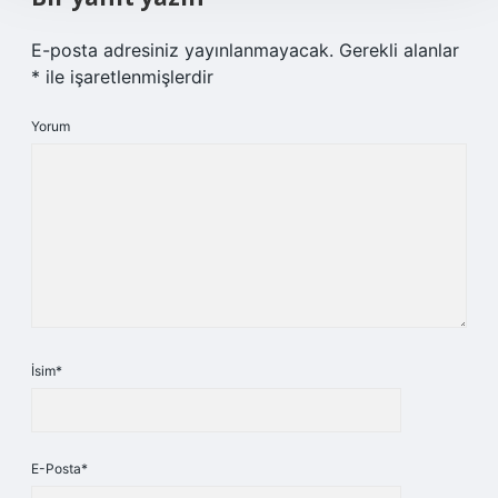
E-posta adresiniz yayınlanmayacak.
Gerekli alanlar
*
ile işaretlenmişlerdir
Yorum
İsim*
E-Posta*