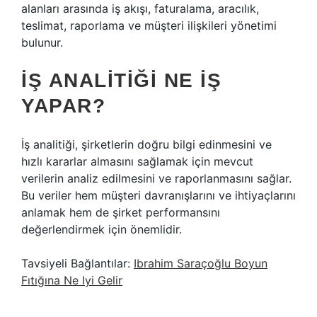
alanları arasında iş akışı, faturalama, aracılık,
teslimat, raporlama ve müşteri ilişkileri yönetimi
bulunur.
İŞ ANALITIĞI NE IŞ
YAPAR?
İş analitiği, şirketlerin doğru bilgi edinmesini ve
hızlı kararlar almasını sağlamak için mevcut
verilerin analiz edilmesini ve raporlanmasını sağlar.
Bu veriler hem müşteri davranışlarını ve ihtiyaçlarını
anlamak hem de şirket performansını
değerlendirmek için önemlidir.
Tavsiyeli Bağlantılar:
Ibrahim Saraçoğlu Boyun
Fıtığına Ne Iyi Gelir