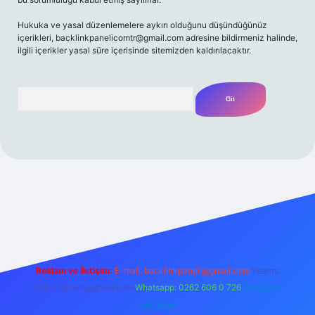
Hukuka ve yasal düzenlemelere aykırı olduğunu düşündüğünüz
içerikleri,
backlinkpanelicomtr@gmail.com
adresine bildirmeniz halinde,
ilgili içerikler yasal süre içerisinde sitemizden kaldırılacaktır.
Arama
mecasino güncel giriş
ilbet güncel giriş
www.betexper.xyz/
Reklam ve İletişim:
E-mail:
backlinkpaneli@gmail.com
Teams:
forumhizmeti@gmail.com
Whatsapp: 0262 606 0 726
Telegram:
@karabul