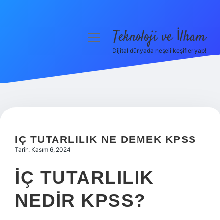
Teknoloji ve İlham
menüyü
aç
Dijital dünyada neşeli keşifler yap!
Anasayfa
Gizlilik Politikası
Yasal Uyarı
Hakkımızda
IÇ TUTARLILIK NE DEMEK KPSS
Tarih: Kasım 6, 2024
İÇ TUTARLILIK
NEDIR KPSS?