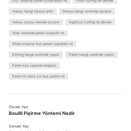
Düz tabanlar paten kullanabilir mi
Floor curling ne demek
Hokey hangi ülkeye aittir
Hokey hangi zeminde oynanır
Hokey oyunu nerede oynanır
İngilizce curling ne demek
Islak zeminde paten kullanılır mı
Kilolu insanlar buz pateni yapabilir mi
Körling hangi zeminde yapılır
Paten hangi zeminde yapılır
Paten kaç yaşında başlanır
Paten mi daha zor buz pateni mi
Önceki Yazı
Bouilli Pişirme Yöntemi Nedir
Sonraki Yazı