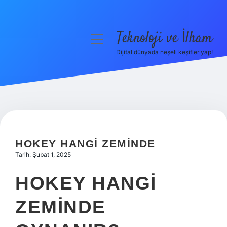
Teknoloji ve İlham
menüyü
aç
Dijital dünyada neşeli keşifler yap!
Anasayfa
Gizlilik Politikası
Yasal Uyarı
Hakkımızda
HOKEY HANGI ZEMINDE
Tarih: Şubat 1, 2025
HOKEY HANGI
ZEMINDE