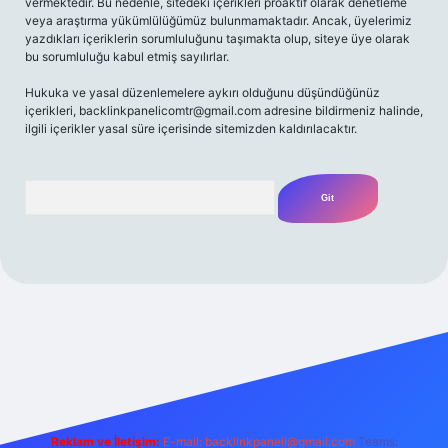
vermektedir. Bu nedenle, sitedeki içerikleri proaktif olarak denetleme
veya araştırma yükümlülüğümüz bulunmamaktadır. Ancak, üyelerimiz
yazdıkları içeriklerin sorumluluğunu taşımakta olup, siteye üye olarak
bu sorumluluğu kabul etmiş sayılırlar.
Hukuka ve yasal düzenlemelere aykırı olduğunu düşündüğünüz
içerikleri,
backlinkpanelicomtr@gmail.com
adresine bildirmeniz halinde,
ilgili içerikler yasal süre içerisinde sitemizden kaldırılacaktır.
Arama
ecasino güncel giriş
ilbet güncel giriş
www.betexper.xyz/
Reklam ve İletişim:
E-mail:
backlinkpaneli@gmail.com
Teams: