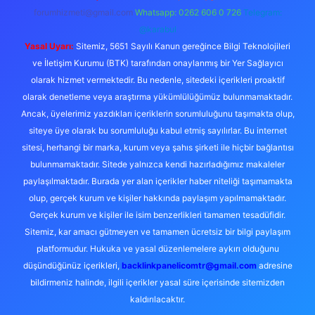
forumhizmeti@gmail.com
Whatsapp: 0262 606 0 726
Telegram:
@karabul
Yasal Uyarı:
Sitemiz, 5651 Sayılı Kanun gereğince Bilgi Teknolojileri
ve İletişim Kurumu (BTK) tarafından onaylanmış bir Yer Sağlayıcı
olarak hizmet vermektedir. Bu nedenle, sitedeki içerikleri proaktif
olarak denetleme veya araştırma yükümlülüğümüz bulunmamaktadır.
Ancak, üyelerimiz yazdıkları içeriklerin sorumluluğunu taşımakta olup,
siteye üye olarak bu sorumluluğu kabul etmiş sayılırlar. Bu internet
sitesi, herhangi bir marka, kurum veya şahıs şirketi ile hiçbir bağlantısı
bulunmamaktadır. Sitede yalnızca kendi hazırladığımız makaleler
paylaşılmaktadır. Burada yer alan içerikler haber niteliği taşımamakta
olup, gerçek kurum ve kişiler hakkında paylaşım yapılmamaktadır.
Gerçek kurum ve kişiler ile isim benzerlikleri tamamen tesadüfidir.
Sitemiz, kar amacı gütmeyen ve tamamen ücretsiz bir bilgi paylaşım
platformudur. Hukuka ve yasal düzenlemelere aykırı olduğunu
düşündüğünüz içerikleri,
backlinkpanelicomtr@gmail.com
adresine
bildirmeniz halinde, ilgili içerikler yasal süre içerisinde sitemizden
kaldırılacaktır.