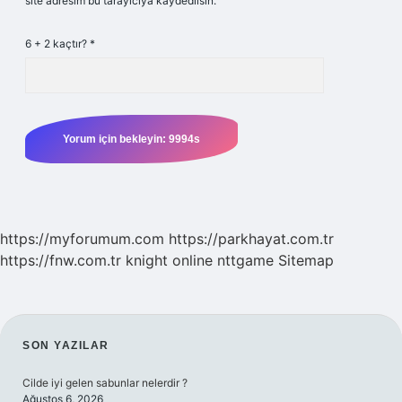
site adresim bu tarayıcıya kaydedilsin.
6 + 2 kaçtır?
*
https://myforumum.com
https://parkhayat.com.tr
https://fnw.com.tr
knight online
nttgame
Sitemap
SIDEBAR
SON YAZILAR
Cilde iyi gelen sabunlar nelerdir ?
Ağustos 6, 2026