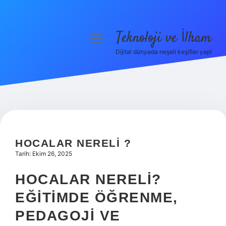
Teknoloji ve İlham
menüyü
aç
Dijital dünyada neşeli keşifler yap!
Anasayfa
Gizlilik Politikası
Yasal Uyarı
Hakkımızda
HOCALAR NERELI ?
Tarih: Ekim 26, 2025
HOCALAR NERELI?
EĞITIMDE ÖĞRENME,
PEDAGOJI VE