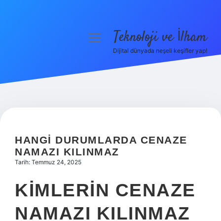
Teknoloji ve İlham
menüyü
aç
Dijital dünyada neşeli keşifler yap!
Anasayfa
Gizlilik Politikası
Yasal Uyarı
Hakkımızda
HANGI DURUMLARDA CENAZE
NAMAZI KILINMAZ
Tarih: Temmuz 24, 2025
KIMLERIN CENAZE
NAMAZI KILINMAZ