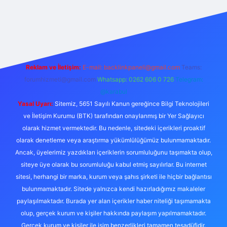
 giriş
famecasino güncel giriş
ilbet güncel giriş
www.betexper
Reklam ve İletişim:
E-mail:
backlinkpaneli@gmail.com
Teams:
forumhizmeti@gmail.com
Whatsapp: 0262 606 0 726
Telegram:
@karabul
Yasal Uyarı:
Sitemiz, 5651 Sayılı Kanun gereğince Bilgi Teknolojileri
ve İletişim Kurumu (BTK) tarafından onaylanmış bir Yer Sağlayıcı
olarak hizmet vermektedir. Bu nedenle, sitedeki içerikleri proaktif
olarak denetleme veya araştırma yükümlülüğümüz bulunmamaktadır.
Ancak, üyelerimiz yazdıkları içeriklerin sorumluluğunu taşımakta olup,
siteye üye olarak bu sorumluluğu kabul etmiş sayılırlar. Bu internet
sitesi, herhangi bir marka, kurum veya şahıs şirketi ile hiçbir bağlantısı
bulunmamaktadır. Sitede yalnızca kendi hazırladığımız makaleler
paylaşılmaktadır. Burada yer alan içerikler haber niteliği taşımamakta
olup, gerçek kurum ve kişiler hakkında paylaşım yapılmamaktadır.
Gerçek kurum ve kişiler ile isim benzerlikleri tamamen tesadüfidir.