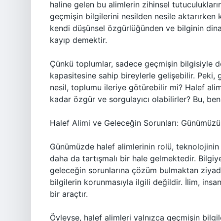
haline gelen bu alimlerin zihinsel tutuculukla
geçmişin bilgilerini nesilden nesile aktarırken
kendi düşünsel özgürlüğünden ve bilginin dinam
kayıp demektir.
Çünkü toplumlar, sadece geçmişin bilgisiyle de
kapasitesine sahip bireylerle gelişebilir. Peki,
nesil, toplumu ileriye götürebilir mi? Halef al
kadar özgür ve sorgulayıcı olabilirler? Bu, be
Halef Alimi ve Geleceğin Sorunları: Günümüzün
Günümüzde halef alimlerinin rolü, teknolojinin
daha da tartışmalı bir hale gelmektedir. Bilg
geleceğin sorunlarına çözüm bulmaktan ziyade
bilgilerin korunmasıyla ilgili değildir. İlim, in
bir araçtır.
Öyleyse, halef alimleri yalnızca geçmişin bilg