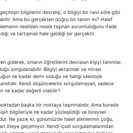
işin bilgilerini devralıp, o bilgiyi bir nevi köle gibi
olabilir. Ama bu gerçekten doğru bir tanım mı? Halef
, ulemanın nesilden nesile taşınan sorumluluğunu ifade
iği ve tartışmalı hale geldiği bir gerçektir.
den giderek, onların öğretilerini devralan kişiyi tanımlar.
uğu sorgulanabilir. Bilgiyi aktarmak ve mirası
uğun ne kadar derin olduğu ve hangi ideolojik
şaretidir. Kendi düşüncelerini sorgulamayan, sadece
in ne kadar değerli olabilir?
bir noktadan başka bir noktaya taşınmalıdır. Ama burada
şin bilgileriyle ne kadar yüzleşildiği ve bireysel
ur. Ne yazık ki, günümüzde halef alimlerinin çoğu,
ktan öteye geçemiyor. Kendi içsel sorgulamalarından