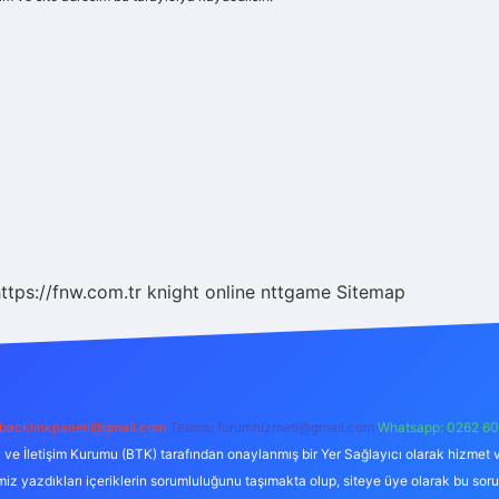
ttps://fnw.com.tr
knight online
nttgame
Sitemap
backlinkpaneli@gmail.com
Teams:
forumhizmeti@gmail.com
Whatsapp: 0262 60
i ve İletişim Kurumu (BTK) tarafından onaylanmış bir Yer Sağlayıcı olarak hizmet v
azdıkları içeriklerin sorumluluğunu taşımakta olup, siteye üye olarak bu sorumlul