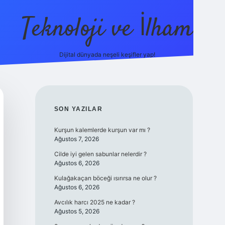
Teknoloji ve İlham
Dijital dünyada neşeli keşifler yap!
ilbet giriş
fa
SIDEBAR
SON YAZILAR
Kurşun kalemlerde kurşun var mı ?
Ağustos 7, 2026
Cilde iyi gelen sabunlar nelerdir ?
Ağustos 6, 2026
Kulağakaçan böceği ısırırsa ne olur ?
Ağustos 6, 2026
Avcılık harcı 2025 ne kadar ?
Ağustos 5, 2026