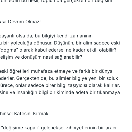
rcih eden bu nesil, toplumda gerçekten bir değişim
oksa Devrim Olmaz!
başarılı olsa da, bu bilgiyi kendi zamanının
u bir yolculuğa dönüşür. Düşünün, bir alim sadece eski
i “dogma” olarak kabul ederse, ne kadar etkili olabilir?
gelişim ve dönüşüm nasıl sağlanabilir?
 eski öğretileri muhafaza etmeye ve farklı bir dünya
ederler. Gerçekten de, bu alimler bilgiye yeni bir soluk
rece, onlar sadece birer bilgi taşıyıcısı olarak kalırlar.
ne ve insanlığın bilgi birikiminde adeta bir tıkanmaya
hinsel Kafesini Kırmak
“değişime kapalı” geleneksel zihniyetlerinin bir aracı