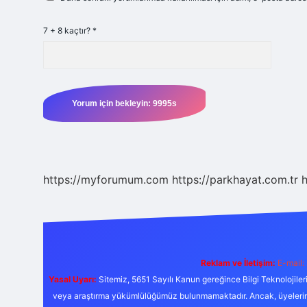
7 + 8 kaçtır?
*
https://myforumum.com
https://parkhayat.com.tr
h
Reklam ve İletişim:
E-mail:
Yasal Uyarı:
Sitemiz, 5651 Sayılı Kanun gereğince Bilgi Teknolojiler
veya araştırma yükümlülüğümüz bulunmamaktadır. Ancak, üyelerimiz y