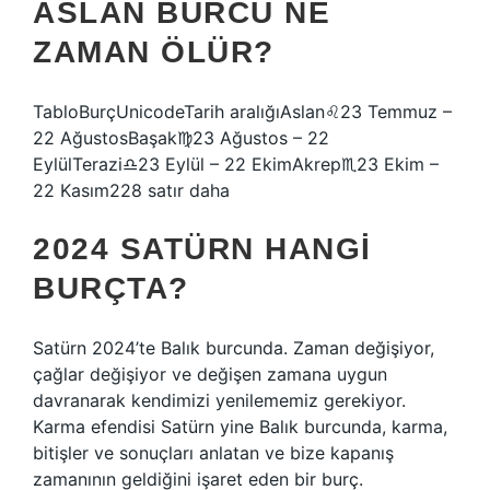
ASLAN BURCU NE
ZAMAN ÖLÜR?
TabloBurçUnicodeTarih aralığıAslan♌︎23 Temmuz –
22 AğustosBaşak♍︎23 Ağustos – 22
EylülTerazi♎︎23 Eylül – 22 EkimAkrep♏︎23 Ekim –
22 Kasım228 satır daha
2024 SATÜRN HANGI
BURÇTA?
Satürn 2024’te Balık burcunda. Zaman değişiyor,
çağlar değişiyor ve değişen zamana uygun
davranarak kendimizi yenilememiz gerekiyor.
Karma efendisi Satürn yine Balık burcunda, karma,
bitişler ve sonuçları anlatan ve bize kapanış
zamanının geldiğini işaret eden bir burç.