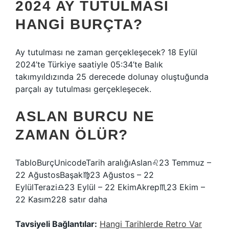
2024 AY TUTULMASI
HANGI BURÇTA?
Ay tutulması ne zaman gerçekleşecek? 18 Eylül
2024’te Türkiye saatiyle 05:34’te Balık
takımyıldızında 25 derecede dolunay oluştuğunda
parçalı ay tutulması gerçekleşecek.
ASLAN BURCU NE
ZAMAN ÖLÜR?
TabloBurçUnicodeTarih aralığıAslan♌︎23 Temmuz –
22 AğustosBaşak♍︎23 Ağustos – 22
EylülTerazi♎︎23 Eylül – 22 EkimAkrep♏︎23 Ekim –
22 Kasım228 satır daha
Tavsiyeli Bağlantılar:
Hangi Tarihlerde Retro Var