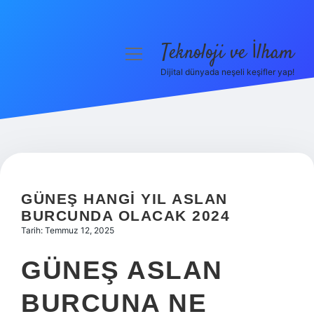
Teknoloji ve İlham
menüyü
aç
Dijital dünyada neşeli keşifler yap!
Anasayfa
Gizlilik Politikası
Yasal Uyarı
Hakkımızda
GÜNEŞ HANGI YIL ASLAN
BURCUNDA OLACAK 2024
Tarih: Temmuz 12, 2025
GÜNEŞ ASLAN
BURCUNA NE