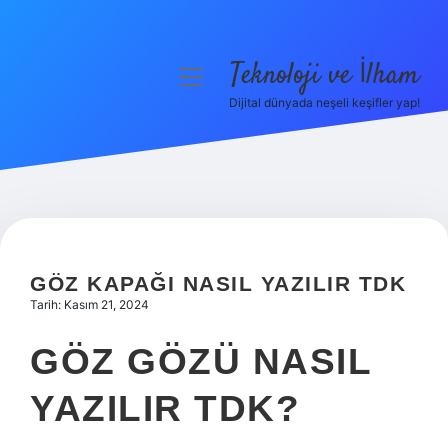
Teknoloji ve İlham
menüyü
aç
Dijital dünyada neşeli keşifler yap!
Anasayfa
Gizlilik Politikası
Yasal Uyarı
Hakkımızda
GÖZ KAPAĞI NASIL YAZILIR TDK
Tarih: Kasım 21, 2024
GÖZ GÖZÜ NASIL
YAZILIR TDK?