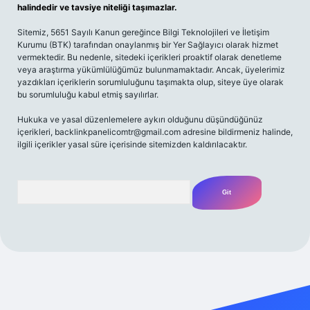
halindedir ve tavsiye niteliği taşımazlar.
Sitemiz, 5651 Sayılı Kanun gereğince Bilgi Teknolojileri ve İletişim
Kurumu (BTK) tarafından onaylanmış bir Yer Sağlayıcı olarak hizmet
vermektedir. Bu nedenle, sitedeki içerikleri proaktif olarak denetleme
veya araştırma yükümlülüğümüz bulunmamaktadır. Ancak, üyelerimiz
yazdıkları içeriklerin sorumluluğunu taşımakta olup, siteye üye olarak
bu sorumluluğu kabul etmiş sayılırlar.
Hukuka ve yasal düzenlemelere aykırı olduğunu düşündüğünüz
içerikleri,
backlinkpanelicomtr@gmail.com
adresine bildirmeniz halinde,
ilgili içerikler yasal süre içerisinde sitemizden kaldırılacaktır.
Arama
amecasino güncel giriş
ilbet güncel giriş
www.betexper.xyz/