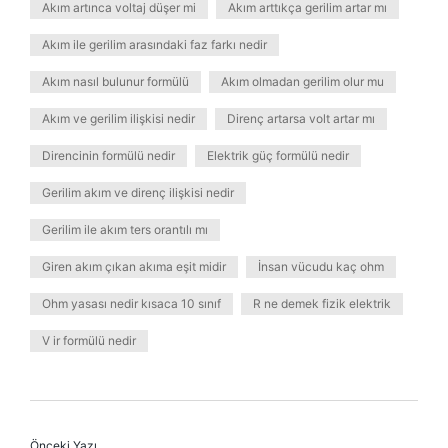
Akım artınca voltaj düşer mi
Akım arttıkça gerilim artar mı
Akım ile gerilim arasındaki faz farkı nedir
Akım nasıl bulunur formülü
Akım olmadan gerilim olur mu
Akım ve gerilim ilişkisi nedir
Direnç artarsa volt artar mı
Direncinin formülü nedir
Elektrik güç formülü nedir
Gerilim akım ve direnç ilişkisi nedir
Gerilim ile akım ters orantılı mı
Giren akım çıkan akıma eşit midir
İnsan vücudu kaç ohm
Ohm yasası nedir kısaca 10 sınıf
R ne demek fizik elektrik
V ir formülü nedir
Önceki Yazı