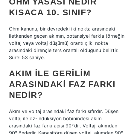
OHM YASASI NEDIR
KISACA 10. SINIF?
Ohm kanunu, bir devredeki iki nokta arasındaki
iletkenden geçen akımın, potansiyel farkla (örneğin
voltaj veya voltaj düşümü) orantılı; iki nokta
arasındaki dirençle ters orantılı olduğunu belirtir.
Süre: 53 saniye.
AKIM ILE GERILIM
ARASINDAKI FAZ FARKI
NEDIR?
Akım ve voltaj arasındaki faz farkı sıfırdır. Düşen
voltaj ile öz-indüksiyon bobinindeki akım
arasındaki faz farkı açısı 90°’dir. Voltaj, akımdan
90° öndedir. Kapasitöre düşen voltaj, akımdan 90°