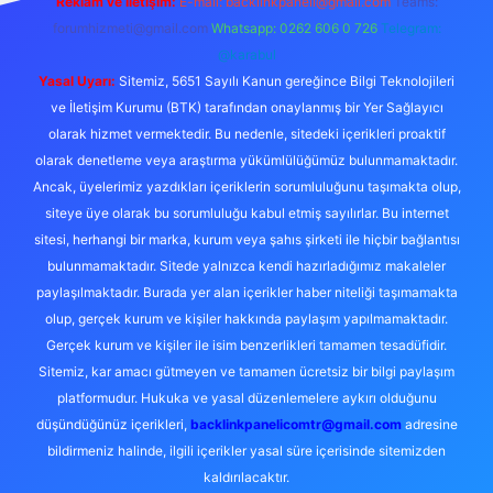
Reklam ve İletişim:
E-mail:
backlinkpaneli@gmail.com
Teams:
forumhizmeti@gmail.com
Whatsapp: 0262 606 0 726
Telegram:
@karabul
Yasal Uyarı:
Sitemiz, 5651 Sayılı Kanun gereğince Bilgi Teknolojileri
ve İletişim Kurumu (BTK) tarafından onaylanmış bir Yer Sağlayıcı
olarak hizmet vermektedir. Bu nedenle, sitedeki içerikleri proaktif
olarak denetleme veya araştırma yükümlülüğümüz bulunmamaktadır.
Ancak, üyelerimiz yazdıkları içeriklerin sorumluluğunu taşımakta olup,
siteye üye olarak bu sorumluluğu kabul etmiş sayılırlar. Bu internet
sitesi, herhangi bir marka, kurum veya şahıs şirketi ile hiçbir bağlantısı
bulunmamaktadır. Sitede yalnızca kendi hazırladığımız makaleler
paylaşılmaktadır. Burada yer alan içerikler haber niteliği taşımamakta
olup, gerçek kurum ve kişiler hakkında paylaşım yapılmamaktadır.
Gerçek kurum ve kişiler ile isim benzerlikleri tamamen tesadüfidir.
Sitemiz, kar amacı gütmeyen ve tamamen ücretsiz bir bilgi paylaşım
platformudur. Hukuka ve yasal düzenlemelere aykırı olduğunu
düşündüğünüz içerikleri,
backlinkpanelicomtr@gmail.com
adresine
bildirmeniz halinde, ilgili içerikler yasal süre içerisinde sitemizden
kaldırılacaktır.