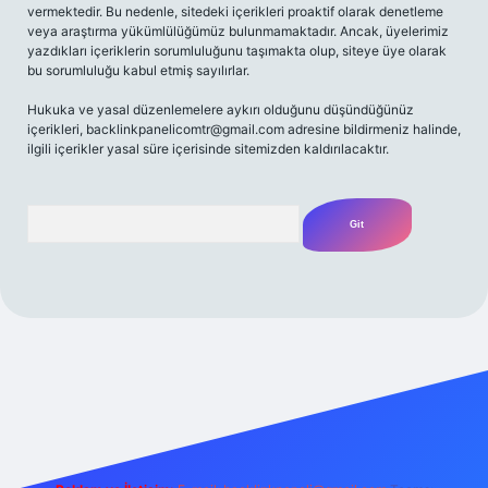
vermektedir. Bu nedenle, sitedeki içerikleri proaktif olarak denetleme
veya araştırma yükümlülüğümüz bulunmamaktadır. Ancak, üyelerimiz
yazdıkları içeriklerin sorumluluğunu taşımakta olup, siteye üye olarak
bu sorumluluğu kabul etmiş sayılırlar.
Hukuka ve yasal düzenlemelere aykırı olduğunu düşündüğünüz
içerikleri,
backlinkpanelicomtr@gmail.com
adresine bildirmeniz halinde,
ilgili içerikler yasal süre içerisinde sitemizden kaldırılacaktır.
Arama
amecasino güncel giriş
ilbet güncel giriş
www.betexper.xyz/