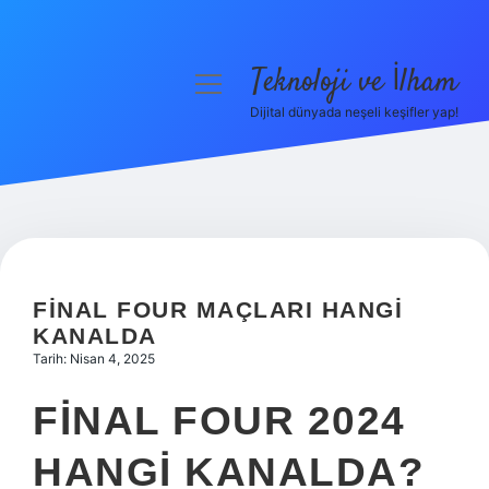
Teknoloji ve İlham
menüyü
aç
Dijital dünyada neşeli keşifler yap!
Anasayfa
Gizlilik Politikası
Yasal Uyarı
Hakkımızda
FINAL FOUR MAÇLARI HANGI
KANALDA
Tarih: Nisan 4, 2025
FINAL FOUR 2024
HANGI KANALDA?