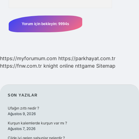
https://myforumum.com
https://parkhayat.com.tr
https://fnw.com.tr
knight online
nttgame
Sitemap
SIDEBAR
SON YAZILAR
Ufağın zıttı nedir ?
Ağustos 9, 2026
Kurşun kalemlerde kurşun var mı ?
Ağustos 7, 2026
Cilde iyi gelen sabunlar nelerdir ?