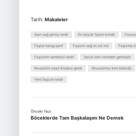
Tarih:
Makaleler
Aşırı sağ görüş nedir
En büyük faşist kimdir
Fasces
Faşist hangi parti
Faşizm sağ mı sol mü
Faşizme ö
Faşizmin sembolü nedir
İtalya ismi nereden gelmiştir
Mussolini nasıl iktidara geldi
Mussoliniyi kim öldürdü
Yeni faşizm nedir
Önceki Yazı
Böceklerde Tam Başkalaşım Ne Demek