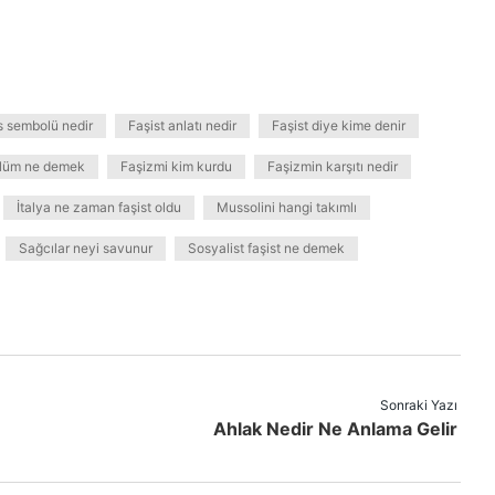
 sembolü nedir
Faşist anlatı nedir
Faşist diye kime denir
lüm ne demek
Faşizmi kim kurdu
Faşizmin karşıtı nedir
İtalya ne zaman faşist oldu
Mussolini hangi takımlı
Sağcılar neyi savunur
Sosyalist faşist ne demek
Sonraki Yazı
Ahlak Nedir Ne Anlama Gelir