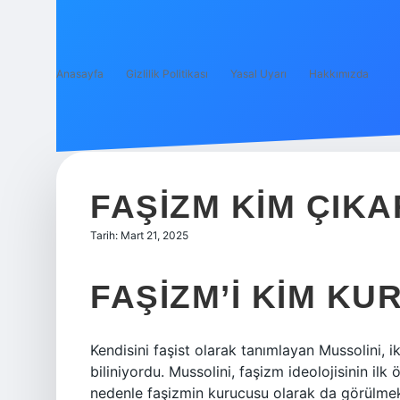
Anasayfa
Gizlilik Politikası
Yasal Uyarı
Hakkımızda
FAŞIZM KIM ÇIKA
Tarih: Mart 21, 2025
FAŞIZM’I KIM KU
Kendisini faşist olarak tanımlayan Mussolini, i
biliniyordu. Mussolini, faşizm ideolojisinin il
nedenle faşizmin kurucusu olarak da görülmek