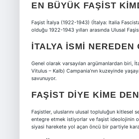
EN BÜYÜK FAŞIST KIM
Faşist İtalya (1922-1943) (İtalya: Italia Fascist
olduğu 1922-1943 yılları arasında Ulusal Faşis
İTALYA ISMI NEREDEN
Genel olarak varsayılan argümanlardan biri, İta
Vitulus – Kalb) Campania’nın kuzeyinde yaşayan
savunuyor.
FAŞIST DIYE KIME DEN
Faşistler, uluslarını ulusal topluluğun kitlesel s
entegre etmek istiyorlar ve faşist ideolojinin
siyasi harekete yol açan öncü bir partiyle kara