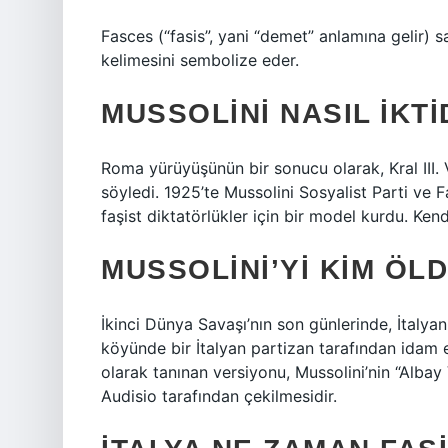
Fasces (“fasis”, yani “demet” anlamına gelir) 
kelimesini sembolize eder.
MUSSOLINI NASIL IKT
Roma yürüyüşünün bir sonucu olarak, Kral III
söyledi. 1925’te Mussolini Sosyalist Parti ve Fa
faşist diktatörlükler için bir model kurdu. Kend
MUSSOLINI’YI KIM ÖL
İkinci Dünya Savaşı’nın son günlerinde, İtalya
köyünde bir İtalyan partizan tarafından idam e
olarak tanınan versiyonu, Mussolini’nin “Albay
Audisio tarafından çekilmesidir.