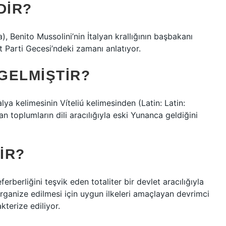
DIR?
a), Benito Mussolini’nin İtalyan krallığının başbakanı
t Parti Gecesi’ndeki zamanı anlatıyor.
 GELMIŞTIR?
lya kelimesinin Víteliú kelimesinden (Latin: Latin:
 toplumların dili aracılığıyla eski Yunanca geldiğini
IR?
eferberliğini teşvik eden totaliter bir devlet aracılığıyla
 organize edilmesi için uygun ilkeleri amaçlayan devrimci
kterize ediliyor.