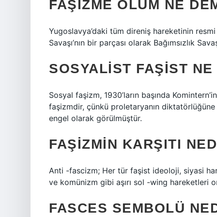
FAŞIZME ÖLÜM NE DE
Yugoslavya’daki tüm direniş hareketinin resmi 
Savaşı’nın bir parçası olarak Bağımsızlık Sava
SOSYALIST FAŞIST N
Sosyal faşizm, 1930’ların başında Komintern’in
faşizmdir, çünkü proletaryanın diktatörlüğün
engel olarak görülmüştür.
FAŞIZMIN KARŞITI NED
Anti -fascizm; Her tür faşist ideoloji, siyasi
ve komünizm gibi aşırı sol -wing hareketleri o
FASCES SEMBOLÜ NED