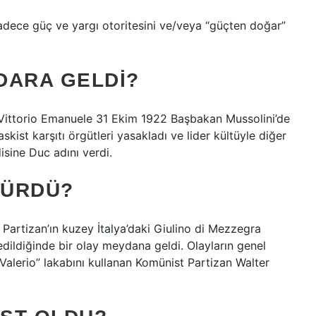
sadece güç ve yargı otoritesini ve/veya “güçten doğar”
IDARA GELDI?
. Vittorio Emanuele 31 Ekim 1922 Başbakan Mussolini’de
skist karşıtı örgütleri yasakladı ve lider kültüyle diğer
isine Duc adını verdi.
DÜRDÜ?
n Partizan’ın kuzey İtalya’daki Giulino di Mezzegra
dildiğinde bir olay meydana geldi. Olayların genel
 Valerio” lakabını kullanan Komünist Partizan Walter