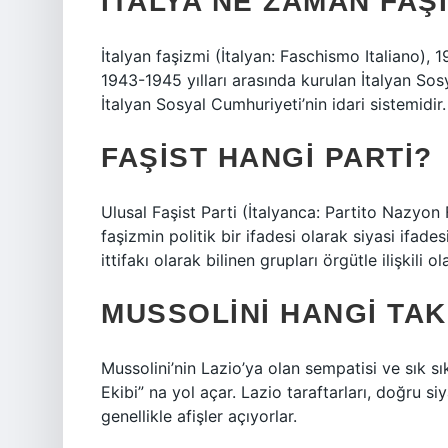
İTALYA NE ZAMAN FAŞ
İtalyan faşizmi (İtalyan: Faschismo Italiano), 
1943-1945 yılları arasında kurulan İtalyan Sosy
İtalyan Sosyal Cumhuriyeti’nin idari sistemidir.
FAŞIST HANGI PARTI?
Ulusal Faşist Parti (İtalyanca: Partito Nazyon
faşizmin politik bir ifadesi olarak siyasi ifade
ittifakı olarak bilinen grupları örgütle ilişkili ol
MUSSOLINI HANGI TAK
Mussolini’nin Lazio’ya olan sempatisi ve sık sı
Ekibi” na yol açar. Lazio taraftarları, doğru s
genellikle afişler açıyorlar.