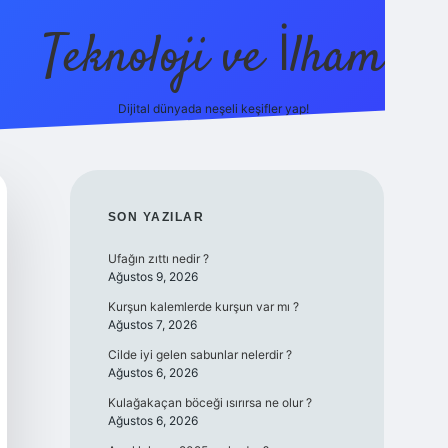
Teknoloji ve İlham
Dijital dünyada neşeli keşifler yap!
ilbet giriş
famec
SIDEBAR
SON YAZILAR
Ufağın zıttı nedir ?
Ağustos 9, 2026
Kurşun kalemlerde kurşun var mı ?
Ağustos 7, 2026
Cilde iyi gelen sabunlar nelerdir ?
Ağustos 6, 2026
Kulağakaçan böceği ısırırsa ne olur ?
Ağustos 6, 2026