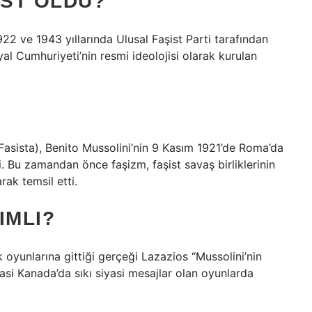
IST OLDU?
1922 ve 1943 yıllarında Ulusal Faşist Parti tarafından
al Cumhuriyeti’nin resmi ideolojisi olarak kurulan
 Fasista), Benito Mussolini’nin 9 Kasım 1921’de Roma’da
si. Bu zamandan önce faşizm, faşist savaş birliklerinin
arak temsil etti.
IMLI?
k oyunlarına gittiği gerçeği Lazazios “Mussolini’nin
iyasi Kanada’da sıkı siyasi mesajlar olan oyunlarda