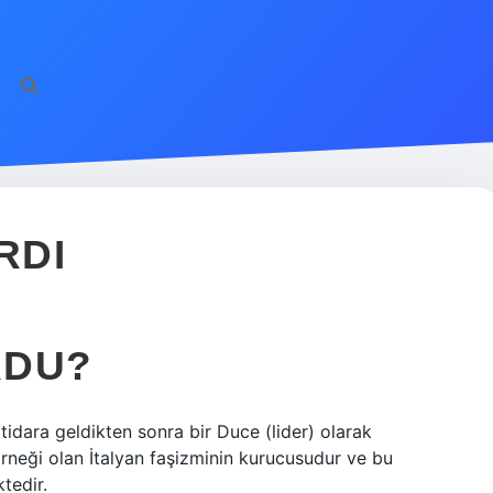
RDI
RDU?
ktidara geldikten sonra bir Duce (lider) olarak
k örneği olan İtalyan faşizminin kurucusudur ve bu
tedir.