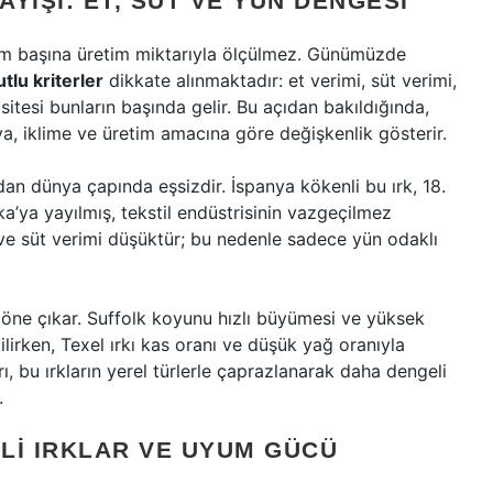
YIŞI: ET, SÜT VE YÜN DENGESI
irim başına üretim miktarıyla ölçülmez. Günümüzde
tlu kriterler
dikkate alınmaktadır: et verimi, süt verimi,
itesi bunların başında gelir. Bu açıdan bakıldığında,
a, iklime ve üretim amacına göre değişkenlik gösterir.
an dünya çapında eşsizdir. İspanya kökenli bu ırk, 18.
a’ya yayılmış, tekstil endüstrisinin vazgeçilmez
 ve süt verimi düşüktür; bu nedenle sadece yün odaklı
ı öne çıkar. Suffolk koyunu hızlı büyümesi ve yüksek
ilirken, Texel ırkı kas oranı ve düşük yağ oranıyla
rı, bu ırkların yerel türlerle çaprazlanarak daha dengeli
.
RLI IRKLAR VE UYUM GÜCÜ