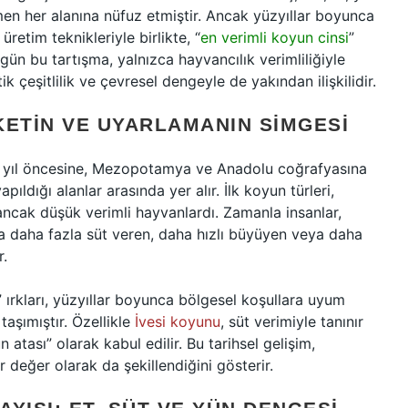
men her alanına nüfuz etmiştir. Ancak yüzyıllar boyunca
retim teknikleriyle birlikte, “
en verimli koyun cinsi
”
gün bu tartışma, yalnızca hayvancılık verimliliğiyle
k çeşitlilik ve çevresel dengeyle de yakından ilişkilidir.
KETIN VE UYARLAMANIN SIMGESI
000 yıl öncesine, Mezopotamya ve Anadolu coğrafyasına
pıldığı alanlar arasında yer alır. İlk koyun türleri,
ancak düşük verimli hayvanlardı. Zamanla insanlar,
a daha fazla süt veren, daha hızlı büyüyen veya daha
r.
ırkları, yüzyıllar boyunca bölgesel koşullara uyum
taşımıştır. Özellikle
İvesi koyunu
, süt verimiyle tanınır
tası” olarak kabul edilir. Bu tarihsel gelişim,
ir değer olarak da şekillendiğini gösterir.