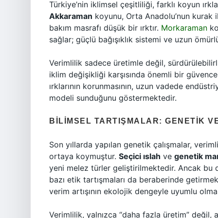
Türkiye’nin iklimsel çeşitliliği, farklı koyun ır
Akkaraman
koyunu, Orta Anadolu’nun kurak ikl
bakım masrafı düşük bir ırktır.
Morkaraman
ko
sağlar; güçlü bağışıklık sistemi ve uzun ömürlü 
Verimlilik sadece üretimle değil, sürdürülebilirli
iklim değişikliği karşısında önemli bir güvenc
ırklarının korunmasının, uzun vadede endüstriye
modeli sunduğunu göstermektedir.
BILIMSEL TARTIŞMALAR: GENETIK V
Son yıllarda yapılan genetik çalışmalar, veriml
ortaya koymuştur.
Seçici ıslah
ve
genetik mar
yeni melez türler geliştirilmektedir. Ancak bu 
bazı etik tartışmaları da beraberinde getirme
verim artışının ekolojik dengeyle uyumlu olmas
Verimlilik, yalnızca “daha fazla üretim” değil