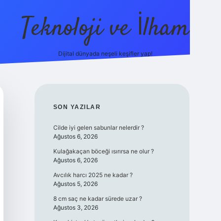
Teknoloji ve İlham
Dijital dünyada neşeli keşifler yap!
ilbet giri
SIDEBAR
SON YAZILAR
Cilde iyi gelen sabunlar nelerdir ?
Ağustos 6, 2026
Kulağakaçan böceği ısırırsa ne olur ?
Ağustos 6, 2026
Avcılık harcı 2025 ne kadar ?
Ağustos 5, 2026
8 cm saç ne kadar sürede uzar ?
Ağustos 3, 2026