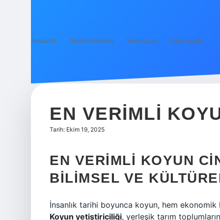
Anasayfa
Gizlilik Politikası
Yasal Uyarı
Hakkımızda
EN VERIMLI KOYU
Tarih: Ekim 19, 2025
EN VERIMLI KOYUN CI
BILIMSEL VE KÜLTÜR
İnsanlık tarihi boyunca koyun, hem ekonomik h
Koyun yetiştiriciliği
, yerleşik tarım toplumları