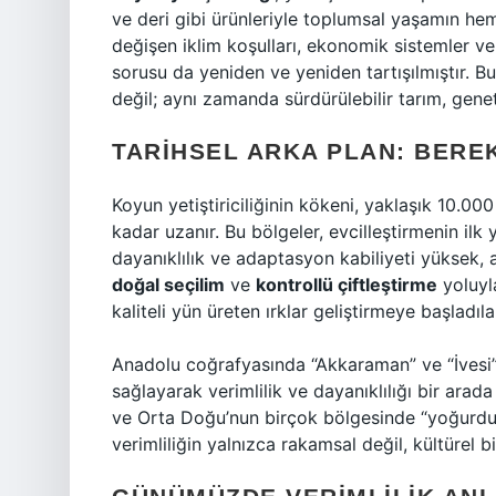
ve deri gibi ürünleriyle toplumsal yaşamın he
değişen iklim koşulları, ekonomik sistemler ve ü
sorusu da yeniden ve yeniden tartışılmıştır. Bu
değil; aynı zamanda sürdürülebilir tarım, geneti
TARIHSEL ARKA PLAN: BERE
Koyun yetiştiriciliğinin kökeni, yaklaşık 10.
kadar uzanır. Bu bölgeler, evcilleştirmenin ilk ya
dayanıklılık ve adaptasyon kabiliyeti yüksek, 
doğal seçilim
ve
kontrollü çiftleştirme
yoluyl
kaliteli yün üreten ırklar geliştirmeye başladıla
Anadolu coğrafyasında “Akkaraman” ve “İvesi” 
sağlayarak verimlilik ve dayanıklılığı bir arada 
ve Orta Doğu’nun birçok bölgesinde “yoğurdun a
verimliliğin yalnızca rakamsal değil, kültürel b