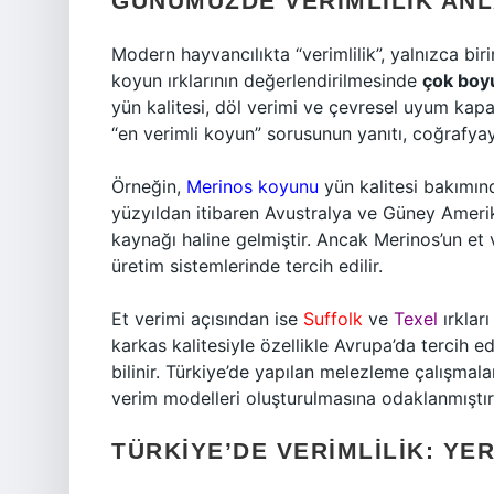
GÜNÜMÜZDE VERIMLILIK ANLA
Modern hayvancılıkta “verimlilik”, yalnızca b
koyun ırklarının değerlendirilmesinde
çok boyu
yün kalitesi, döl verimi ve çevresel uyum kapas
“en verimli koyun” sorusunun yanıtı, coğrafyay
Örneğin,
Merinos koyunu
yün kalitesi bakımınd
yüzyıldan itibaren Avustralya ve Güney Amerik
kaynağı haline gelmiştir. Ancak Merinos’un et
üretim sistemlerinde tercih edilir.
Et verimi açısından ise
Suffolk
ve
Texel
ırklar
karkas kalitesiyle özellikle Avrupa’da tercih ed
bilinir. Türkiye’de yapılan melezleme çalışmala
verim modelleri oluşturulmasına odaklanmıştır
TÜRKIYE’DE VERIMLILIK: YE