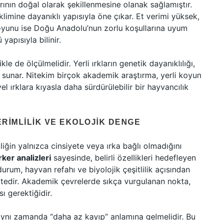
klarının doğal olarak şekillenmesine olanak sağlamıştır.
imine dayanıklı yapısıyla öne çıkar. Et verimi yüksek,
yunu ise Doğu Anadolu’nun zorlu koşullarına uyum
yapısıyla bilinir.
kle de ölçülmelidir. Yerli ırkların genetik dayanıklılığı,
e sunar. Nitekim birçok akademik araştırma, yerli koyun
l ırklara kıyasla daha sürdürülebilir bir hayvancılık
ERIMLILIK VE EKOLOJIK DENGE
iliğin yalnızca cinsiyete veya ırka bağlı olmadığını
ker analizleri
sayesinde, belirli özellikleri hedefleyen
durum, hayvan refahı ve biyolojik çeşitlilik açısından
ktedir. Akademik çevrelerde sıkça vurgulanan nokta,
ı gerektiğidir.
, aynı zamanda “daha az kayıp” anlamına gelmelidir. Bu