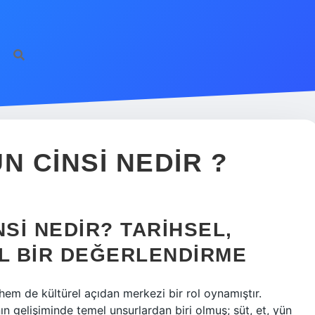
N CINSI NEDIR ?
NSI NEDIR? TARIHSEL,
EL BIR DEĞERLENDIRME
em de kültürel açıdan merkezi bir rol oynamıştır.
nın gelişiminde temel unsurlardan biri olmuş; süt, et, yün