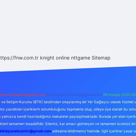
ttps://fnw.com.tr
knight online
nttgame
Sitemap
backlinkpaneli@gmail.com
Teams:
forumhizmeti@gmail.com
Whatsapp: 0262 60
i ve İletişim Kurumu (BTK) tarafından onaylanmış bir Yer Sağlayıcı olarak hizmet v
azdıkları içeriklerin sorumluluğunu taşımakta olup, siteye üye olarak bu sorumlul
e yalnızca kendi hazırladığımız makaleler paylaşılmaktadır. Burada yer alan içeri
likleri tamamen tesadüfidir. Sitemiz, kar amacı gütmeyen ve tamamen ücretsiz bir
klinkpanelicomtr@gmail.com
adresine bildirmeniz halinde, ilgili içerikler yasal 