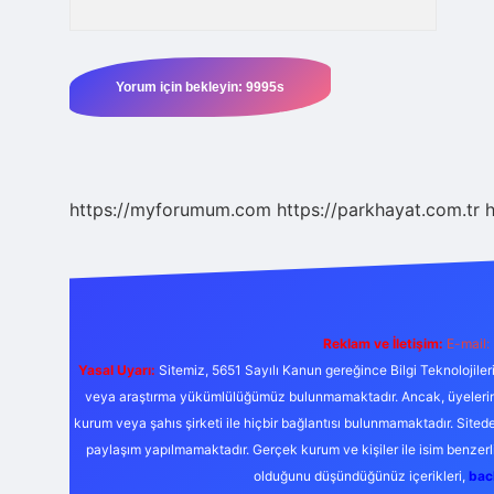
https://myforumum.com
https://parkhayat.com.tr
h
Reklam ve İletişim:
E-mail:
Yasal Uyarı:
Sitemiz, 5651 Sayılı Kanun gereğince Bilgi Teknolojiler
veya araştırma yükümlülüğümüz bulunmamaktadır. Ancak, üyelerimiz y
kurum veya şahıs şirketi ile hiçbir bağlantısı bulunmamaktadır. Sited
paylaşım yapılmamaktadır. Gerçek kurum ve kişiler ile isim benzer
olduğunu düşündüğünüz içerikleri,
bac