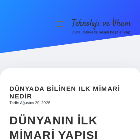
Teknoloji ve İlham
menüyü
aç
Dijital dünyada neşeli keşifler yap!
Anasayfa
Gizlilik Politikası
Yasal Uyarı
Hakkımızda
DÜNYADA BILINEN ILK MIMARI
NEDIR
Tarih: Ağustos 29, 2025
DÜNYANIN ILK
MIMARI YAPISI