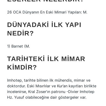
26 OCA Dünyanın En Eski Mimari Yapıları: M.
DÜNYADAKI ILK YAPI
NEDIR?
1) Barnet (M.
TARIHTEKI ILK MIMAR
KIMDIR?
Imhotep, tarihte bilinen ilk mühendis, mimar ve
doktordur. Eski Mısırlılar ve Kur’an kayıtları birlikte
incelenirse, Kral Zoser’ın patronu -Divier Imhotep
Hz. Yusuf olabileceğine dair göstergeler var.