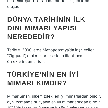
bir demir çubuk etrafında bir demir çubuktan
oluşur.
DÜNYA TARIHININ ILK
DINI MIMARI YAPISI
NEREDEDIR?
Tarihte. 3000’lerde Mezopotamya’da inşa edilen
“Ziggurat”, dini mimari eserlerin ilk bilinen
örneklerinden biridir.
TÜRKIYE’NIN EN IYI
MIMARI KIMDIR?
Mimar Sinan, ülkemizdeki en iyi mimarlardan biridir,
aynı zamanda dünyanın en iyi mimarlarından biridir.
1976’da Mercury Planet’te bu ünlü mimarın anısına