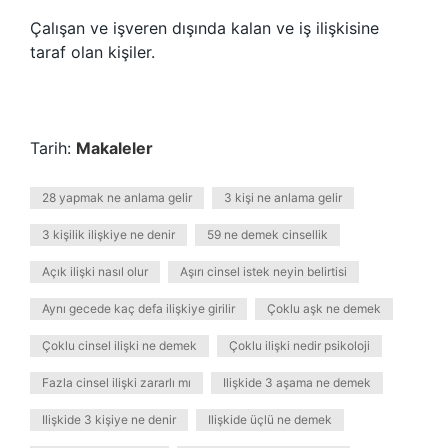
Çalışan ve işveren dışında kalan ve iş ilişkisine
taraf olan kişiler.
Tarih:
Makaleler
28 yapmak ne anlama gelir
3 kişi ne anlama gelir
3 kişilik ilişkiye ne denir
59 ne demek cinsellik
Açık ilişki nasıl olur
Aşırı cinsel istek neyin belirtisi
Aynı gecede kaç defa ilişkiye girilir
Çoklu aşk ne demek
Çoklu cinsel ilişki ne demek
Çoklu ilişki nedir psikoloji
Fazla cinsel ilişki zararlı mı
Ilişkide 3 aşama ne demek
Ilişkide 3 kişiye ne denir
Ilişkide üçlü ne demek