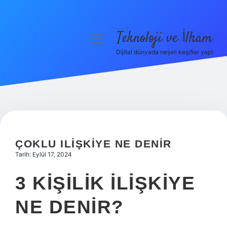
Teknoloji ve İlham
menüyü
aç
Dijital dünyada neşeli keşifler yap!
Anasayfa
Gizlilik Politikası
Yasal Uyarı
Hakkımızda
ÇOKLU ILIŞKIYE NE DENIR
Tarih: Eylül 17, 2024
3 KIŞILIK ILIŞKIYE
NE DENIR?