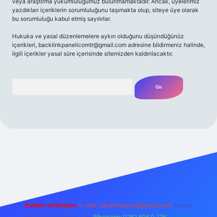
veya araştırma yükümlülüğümüz bulunmamaktadır. Ancak, üyelerimiz
yazdıkları içeriklerin sorumluluğunu taşımakta olup, siteye üye olarak
bu sorumluluğu kabul etmiş sayılırlar.
Hukuka ve yasal düzenlemelere aykırı olduğunu düşündüğünüz
içerikleri,
backlinkpanelicomtr@gmail.com
adresine bildirmeniz halinde,
ilgili içerikler yasal süre içerisinde sitemizden kaldırılacaktır.
Arama
asino güncel giriş
ilbet güncel giriş
www.betexper.xyz/
Reklam ve İletişim:
E-mail:
backlinkpaneli@gmail.com
Teams:
forumhizmeti@gmail.com
Whatsapp: 0262 606 0 726
Telegram: