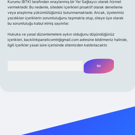
Kurumu (BTK) tarafından onaylanmış bir Yer Sağlayıcı olarak hizmet
vermektedir. Bu nedenle, sitedeki içerikleri proaktif olarak denetleme
veya araştırma yükümlülüğümüz bulunmamaktadır. Ancak, üyelerimiz
yazdıkları içeriklerin sorumluluğunu taşımakta olup, siteye üye olarak
bu sorumluluğu kabul etmiş sayılırlar.
Hukuka ve yasal düzenlemelere aykırı olduğunu düşündüğünüz
içerikleri,
backlinkpanelicomtr@gmail.com
adresine bildirmeniz halinde,
ilgili içerikler yasal süre içerisinde sitemizden kaldırılacaktır.
Arama
güncel giriş
ilbet güncel giriş
www.betexper.xyz/