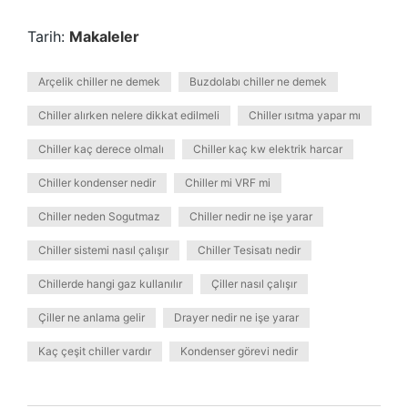
Tarih:
Makaleler
Arçelik chiller ne demek
Buzdolabı chiller ne demek
Chiller alırken nelere dikkat edilmeli
Chiller ısıtma yapar mı
Chiller kaç derece olmalı
Chiller kaç kw elektrik harcar
Chiller kondenser nedir
Chiller mi VRF mi
Chiller neden Sogutmaz
Chiller nedir ne işe yarar
Chiller sistemi nasıl çalışır
Chiller Tesisatı nedir
Chillerde hangi gaz kullanılır
Çiller nasıl çalışır
Çiller ne anlama gelir
Drayer nedir ne işe yarar
Kaç çeşit chiller vardır
Kondenser görevi nedir