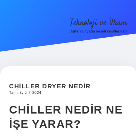
Teknoloji ve İlham
menüyü
aç
Dijital dünyada neşeli keşifler yap!
Anasayfa
Gizlilik Politikası
Yasal Uyarı
Hakkımızda
CHILLER DRYER NEDIR
Tarih: Eylül 7, 2024
CHILLER NEDIR NE
IŞE YARAR?