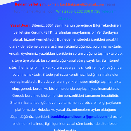
Reklam ve İletişim:
E-mail:
backlinkpaneli@gmail.com
Teams:
forumhizmeti@gmail.com
Whatsapp: 0262 606 0 726
Telegram:
@karabul
Yasal Uyarı:
Sitemiz, 5651 Sayılı Kanun gereğince Bilgi Teknolojileri
ve İletişim Kurumu (BTK) tarafından onaylanmış bir Yer Sağlayıcı
olarak hizmet vermektedir. Bu nedenle, sitedeki içerikleri proaktif
olarak denetleme veya araştırma yükümlülüğümüz bulunmamaktadır.
Ancak, üyelerimiz yazdıkları içeriklerin sorumluluğunu taşımakta olup,
siteye üye olarak bu sorumluluğu kabul etmiş sayılırlar. Bu internet
sitesi, herhangi bir marka, kurum veya şahıs şirketi ile hiçbir bağlantısı
bulunmamaktadır. Sitede yalnızca kendi hazırladığımız makaleler
paylaşılmaktadır. Burada yer alan içerikler haber niteliği taşımamakta
olup, gerçek kurum ve kişiler hakkında paylaşım yapılmamaktadır.
Gerçek kurum ve kişiler ile isim benzerlikleri tamamen tesadüfidir.
Sitemiz, kar amacı gütmeyen ve tamamen ücretsiz bir bilgi paylaşım
platformudur. Hukuka ve yasal düzenlemelere aykırı olduğunu
düşündüğünüz içerikleri,
backlinkpanelicomtr@gmail.com
adresine
bildirmeniz halinde, ilgili içerikler yasal süre içerisinde sitemizden
kaldırılacaktır.