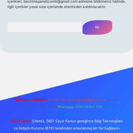
içerikleri,
backlinkpanelicomtr@gmail.com
adresine bildirmeniz halinde,
ilgili içerikler yasal süre içerisinde sitemizden kaldırılacaktır.
Arama
/
Reklam ve İletişim:
E-mail:
backlinkpaneli@gmail.com
Teams:
forumhizmeti@gmail.com
Whatsapp: 0262 606 0 726
Telegram:
@karabul
Yasal Uyarı:
Sitemiz, 5651 Sayılı Kanun gereğince Bilgi Teknolojileri
ve İletişim Kurumu (BTK) tarafından onaylanmış bir Yer Sağlayıcı