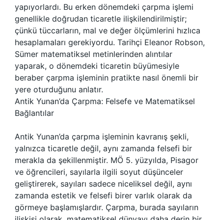
yapıyorlardı. Bu erken dönemdeki çarpma işlemi
genellikle doğrudan ticaretle ilişkilendirilmiştir;
çünkü tüccarların, mal ve değer ölçümlerini hızlıca
hesaplamaları gerekiyordu. Tarihçi Eleanor Robson,
Sümer matematiksel metinlerinden alıntılar
yaparak, o dönemdeki ticaretin büyümesiyle
beraber çarpma işleminin pratikte nasıl önemli bir
yere oturduğunu anlatır.
Antik Yunan’da Çarpma: Felsefe ve Matematiksel
Bağlantılar
Antik Yunan’da çarpma işleminin kavranış şekli,
yalnızca ticaretle değil, aynı zamanda felsefi bir
merakla da şekillenmiştir. MÖ 5. yüzyılda, Pisagor
ve öğrencileri, sayılarla ilgili soyut düşünceler
geliştirerek, sayıları sadece niceliksel değil, aynı
zamanda estetik ve felsefi birer varlık olarak da
görmeye başlamışlardır. Çarpma, burada sayıların
ilişkisi olarak, matematiksel dünyayı daha derin bir