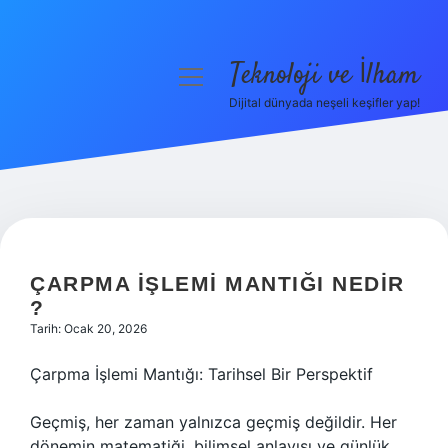
Teknoloji ve İlham
menüyü
aç
Dijital dünyada neşeli keşifler yap!
Anasayfa
Gizlilik Politikası
Yasal Uyarı
Hakkımızda
ÇARPMA IŞLEMI MANTIĞI NEDIR
?
Tarih: Ocak 20, 2026
Çarpma İşlemi Mantığı: Tarihsel Bir Perspektif
Geçmiş, her zaman yalnızca geçmiş değildir. Her
dönemin matematiği, bilimsel anlayışı ve günlük