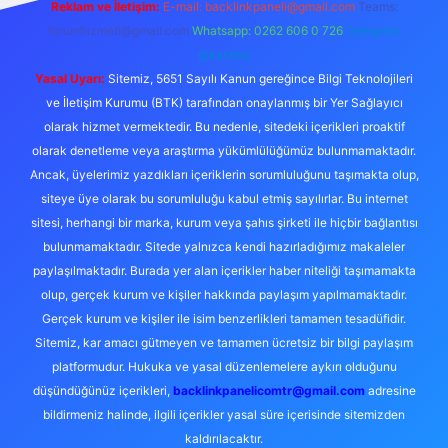
Reklam ve İletişim:
E-mail:
backlinkpaneli@gmail.com
Teams:
forumhizmeti@gmail.com
Whatsapp: 0262 606 0 726
Telegram:
@karabul
Yasal Uyarı:
Sitemiz, 5651 Sayılı Kanun gereğince Bilgi Teknolojileri
ve İletişim Kurumu (BTK) tarafından onaylanmış bir Yer Sağlayıcı
olarak hizmet vermektedir. Bu nedenle, sitedeki içerikleri proaktif
olarak denetleme veya araştırma yükümlülüğümüz bulunmamaktadır.
Ancak, üyelerimiz yazdıkları içeriklerin sorumluluğunu taşımakta olup,
siteye üye olarak bu sorumluluğu kabul etmiş sayılırlar. Bu internet
sitesi, herhangi bir marka, kurum veya şahıs şirketi ile hiçbir bağlantısı
bulunmamaktadır. Sitede yalnızca kendi hazırladığımız makaleler
paylaşılmaktadır. Burada yer alan içerikler haber niteliği taşımamakta
olup, gerçek kurum ve kişiler hakkında paylaşım yapılmamaktadır.
Gerçek kurum ve kişiler ile isim benzerlikleri tamamen tesadüfidir.
Sitemiz, kar amacı gütmeyen ve tamamen ücretsiz bir bilgi paylaşım
platformudur. Hukuka ve yasal düzenlemelere aykırı olduğunu
düşündüğünüz içerikleri,
backlinkpanelicomtr@gmail.com
adresine
bildirmeniz halinde, ilgili içerikler yasal süre içerisinde sitemizden
kaldırılacaktır.