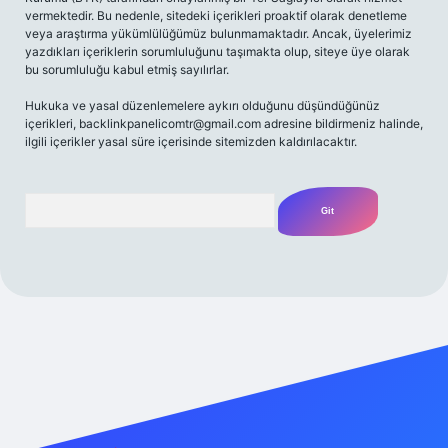
vermektedir. Bu nedenle, sitedeki içerikleri proaktif olarak denetleme
veya araştırma yükümlülüğümüz bulunmamaktadır. Ancak, üyelerimiz
yazdıkları içeriklerin sorumluluğunu taşımakta olup, siteye üye olarak
bu sorumluluğu kabul etmiş sayılırlar.
Hukuka ve yasal düzenlemelere aykırı olduğunu düşündüğünüz
içerikleri,
backlinkpanelicomtr@gmail.com
adresine bildirmeniz halinde,
ilgili içerikler yasal süre içerisinde sitemizden kaldırılacaktır.
Arama
ecasino güncel giriş
ilbet güncel giriş
www.betexper.xyz/