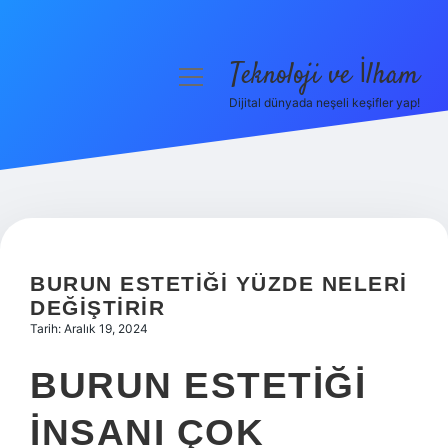
Teknoloji ve İlham
menüyü
aç
Dijital dünyada neşeli keşifler yap!
Anasayfa
Gizlilik Politikası
Yasal Uyarı
Hakkımızda
BURUN ESTETIĞI YÜZDE NELERI
DEĞIŞTIRIR
Tarih: Aralık 19, 2024
BURUN ESTETIĞI
INSANI ÇOK