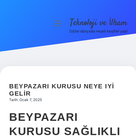
Teknoloji ve İlham
menüyü
aç
Dijital dünyada neşeli keşifler yap!
Anasayfa
Gizlilik Politikası
Yasal Uyarı
Hakkımızda
BEYPAZARI KURUSU NEYE IYI
GELIR
Tarih: Ocak 7, 2025
BEYPAZARI
KURUSU SAĞLIKLI