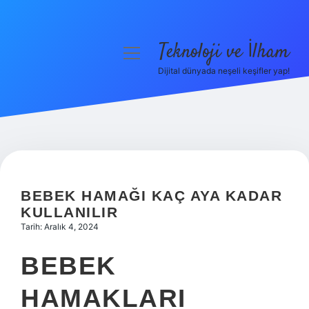
Teknoloji ve İlham
menüyü
aç
Dijital dünyada neşeli keşifler yap!
Anasayfa
Gizlilik Politikası
Yasal Uyarı
Hakkımızda
BEBEK HAMAĞI KAÇ AYA KADAR
KULLANILIR
Tarih: Aralık 4, 2024
BEBEK
HAMAKLARI